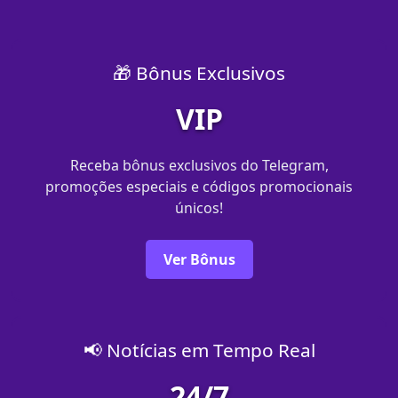
🎁 Bônus Exclusivos
VIP
Receba bônus exclusivos do Telegram,
promoções especiais e códigos promocionais
únicos!
Ver Bônus
📢 Notícias em Tempo Real
24/7