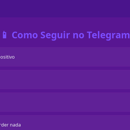
📱 Como Seguir no Telegram
ositivo
erder nada