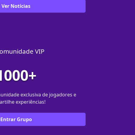
Ver Notícias
Comunidade VIP
1000+
unidade exclusiva de jogadores e
rtilhe experiências!
Entrar Grupo