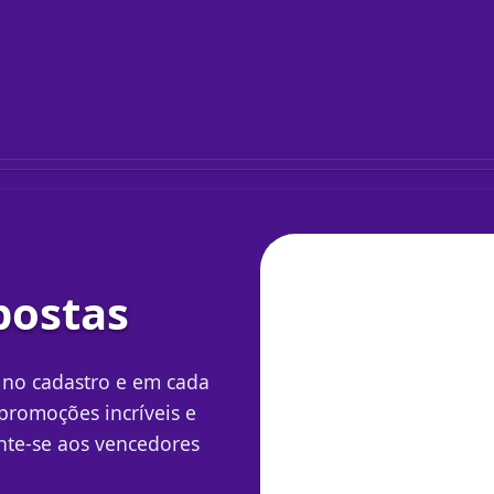
postas
 no cadastro e em cada
promoções incríveis e
unte-se aos vencedores