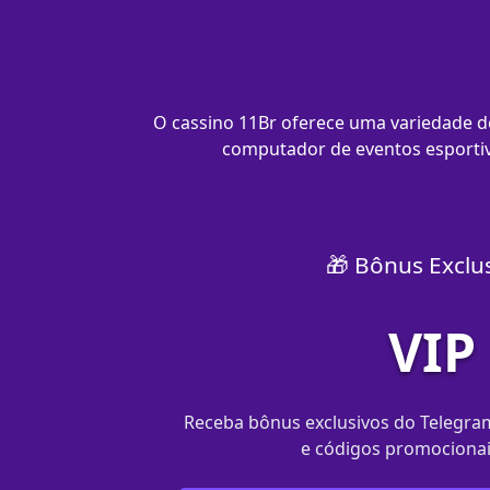
O cassino 11Br oferece uma variedade de
computador de eventos esportiv
🎁 Bônus Exclu
VIP
Receba bônus exclusivos do Telegra
e códigos promocionai