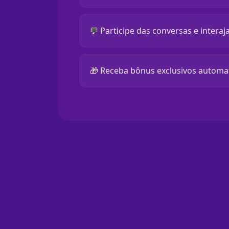
💬 Participe das conversas e interaj
🎁 Receba bônus exclusivos autom