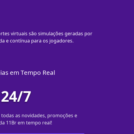
rtes virtuais são simulações geradas por
a e contínua para os jogadores.
cias em Tempo Real
24/7
e todas as novidades, promoções e
da 11Br em tempo real!