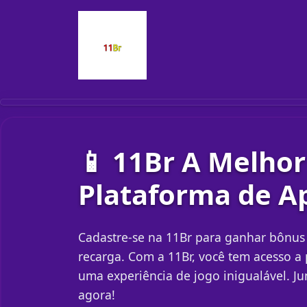
📱 11Br A Melhor
Plataforma de A
Cadastre-se na 11Br para ganhar bônus
recarga. Com a 11Br, você tem acesso a 
uma experiência de jogo inigualável. J
agora!