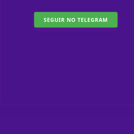
SEGUIR NO TELEGRAM