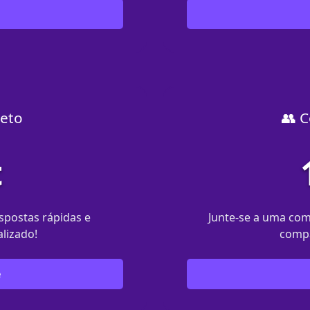
reto
👥 
t
espostas rápidas e
Junte-se a uma com
lizado!
compa
e