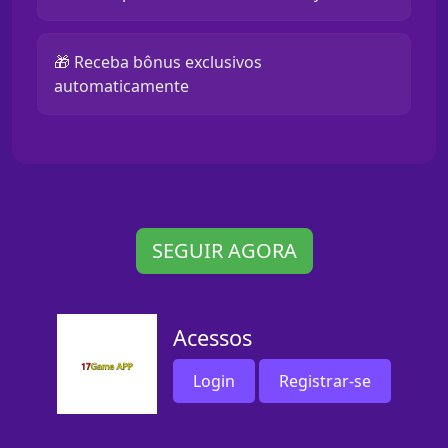
🎁 Receba bônus exclusivos
automaticamente
SEGUIR AGORA
Acessos
Login
Registrar-se