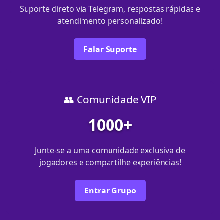
Suporte direto via Telegram, respostas rápidas e
atendimento personalizado!
Falar Suporte
👥 Comunidade VIP
1000+
Junte-se a uma comunidade exclusiva de
jogadores e compartilhe experiências!
Entrar Grupo