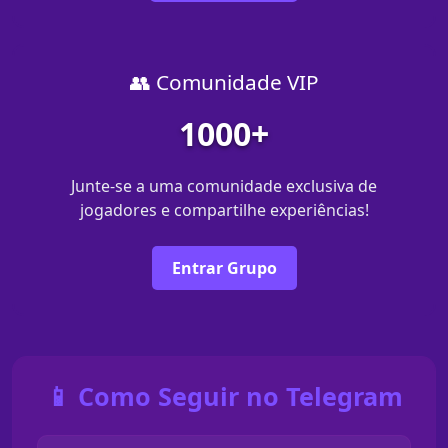
👥 Comunidade VIP
1000+
Junte-se a uma comunidade exclusiva de
jogadores e compartilhe experiências!
Entrar Grupo
📱 Como Seguir no Telegram