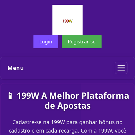
Login
Registrar-se
Menu
📱 199W A Melhor Plataforma
de Apostas
Cadastre-se na 199W para ganhar bônus no
cadastro e em cada recarga. Com a 199W, você