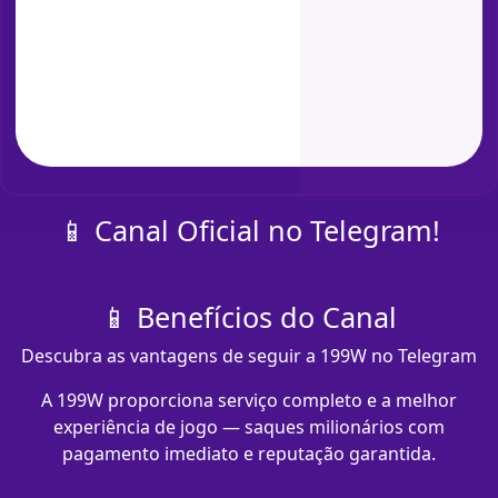
📱 Canal Oficial no Telegram!
📱 Benefícios do Canal
Descubra as vantagens de seguir a 199W no Telegram
A 199W proporciona serviço completo e a melhor
experiência de jogo — saques milionários com
pagamento imediato e reputação garantida.