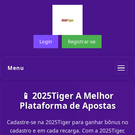
Login
Registrar-se
Menu
📱 2025Tiger A Melhor
Plataforma de Apostas
Cadastre-se na 2025Tiger para ganhar bônus no
cadastro e em cada recarga. Com a 2025Tiger,