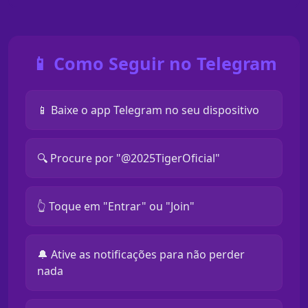
📱 Como Seguir no Telegram
📱 Baixe o app Telegram no seu dispositivo
🔍 Procure por "@2025TigerOficial"
👆 Toque em "Entrar" ou "Join"
🔔 Ative as notificações para não perder
nada