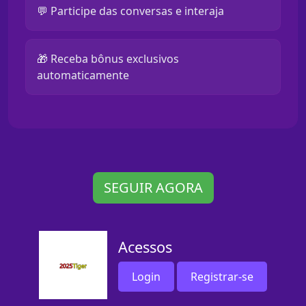
💬 Participe das conversas e interaja
🎁 Receba bônus exclusivos
automaticamente
SEGUIR AGORA
Acessos
Login
Registrar-se