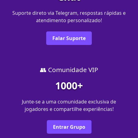
Suporte direto via Telegram, respostas rápidas e
atendimento personalizado!
Falar Suporte
👥 Comunidade VIP
1000+
Junte-se a uma comunidade exclusiva de
jogadores e compartilhe experiências!
Entrar Grupo