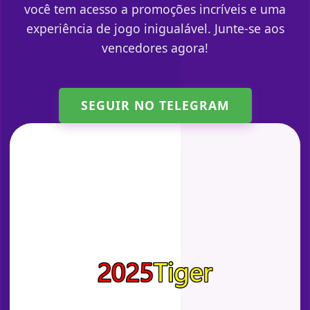
você tem acesso a promoções incríveis e uma
experiência de jogo inigualável. Junte-se aos
vencedores agora!
SEGUIR NO TELEGRAM