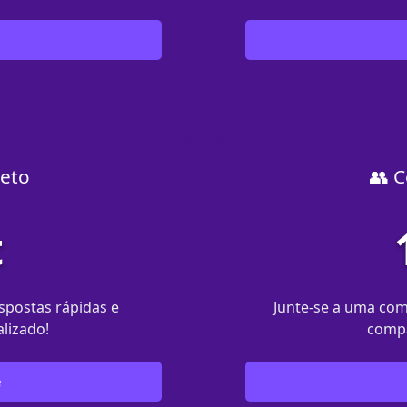
reto
👥 
t
espostas rápidas e
Junte-se a uma com
lizado!
compa
e