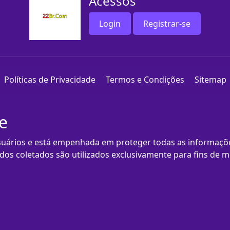
Acessos
Login
Registrar-se
Políticas de Privacidade
Termos e Condições
Sitemap
de
usuários e está empenhada em proteger todas as informaçõ
os coletados são utilizados exclusivamente para fins de m