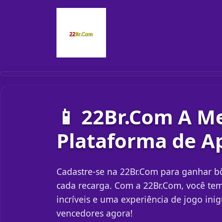
📱 22Br.Com A M
Plataforma de A
Cadastre-se na 22Br.Com para ganhar b
cada recarga. Com a 22Br.Com, você te
incríveis e uma experiência de jogo inig
vencedores agora!