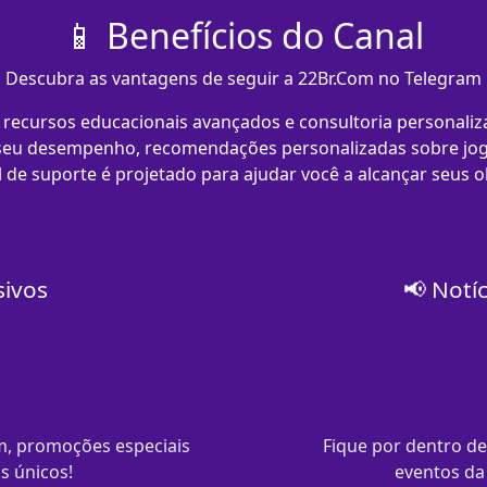
📱 Benefícios do Canal
Descubra as vantagens de seguir a 22Br.Com no Telegram
recursos educacionais avançados e consultoria personaliz
 seu desempenho, recomendações personalizadas sobre jogo
l de suporte é projetado para ajudar você a alcançar seus o
sivos
📢 Notí
m, promoções especiais
Fique por dentro d
s únicos!
eventos da