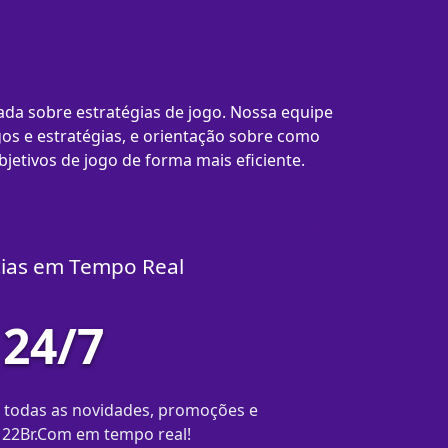
ada sobre estratégias de jogo. Nossa equipe
s e estratégias, e orientação sobre como
bjetivos de jogo de forma mais eficiente.
cias em Tempo Real
24/7
e todas as novidades, promoções e
 22Br.Com em tempo real!