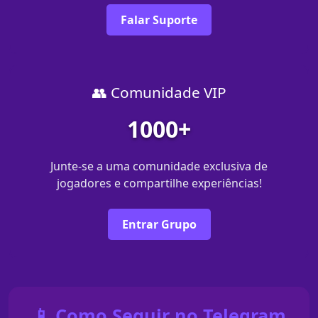
Falar Suporte
👥 Comunidade VIP
1000+
Junte-se a uma comunidade exclusiva de
jogadores e compartilhe experiências!
Entrar Grupo
📱 Como Seguir no Telegram