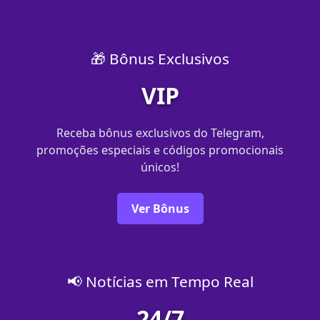
🎁 Bônus Exclusivos
VIP
Receba bônus exclusivos do Telegram,
promoções especiais e códigos promocionais
únicos!
Ver Bônus
📢 Notícias em Tempo Real
24/7