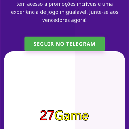
tem acesso a promoções incríveis e uma
experiência de jogo inigualável. Junte-se aos
vencedores agora!
SEGUIR NO TELEGRAM