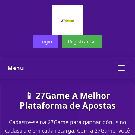
Login
Registrar-se
Menu
📱 27Game A Melhor
Plataforma de Apostas
Cadastre-se na 27Game para ganhar bônus no
cadastro e em cada recarga. Com a 27Game, você