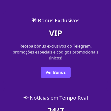
🎁 Bônus Exclusivos
VIP
Receba bônus exclusivos do Telegram,
promoções especiais e códigos promocionais
únicos!
Ver Bônus
📢 Notícias em Tempo Real
24/7