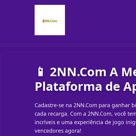
📱 2NN.Com A M
Plataforma de A
Cadastre-se na 2NN.Com para ganhar b
cada recarga. Com a 2NN.Com, você te
incríveis e uma experiência de jogo inig
vencedores agora!