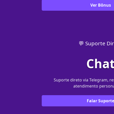
Ver Bônus
💬 Suporte Di
Cha
Suporte direto via Telegram, r
atendimento persona
Falar Suport