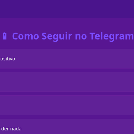
📱 Como Seguir no Telegram
ositivo
erder nada