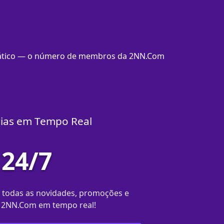
 Asiático — o número de membros da 2NN.Com
cias em Tempo Real
24/7
e todas as novidades, promoções e
 2NN.Com em tempo real!