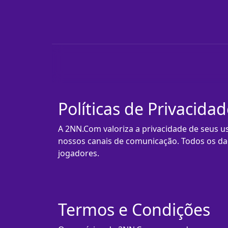
Políticas de Privacida
A 2NN.Com valoriza a privacidade de seus 
nossos canais de comunicação. Todos os dad
jogadores.
Termos e Condições