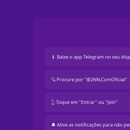
📱 Baixe o app Telegram no seu disp
🔍 Procure por "@2NN.ComOficial"
👆 Toque em "Entrar" ou "Join"
🔔 Ative as notificações para não p