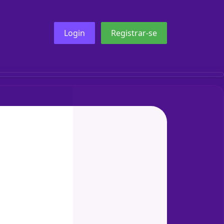
Login
Registrar-se