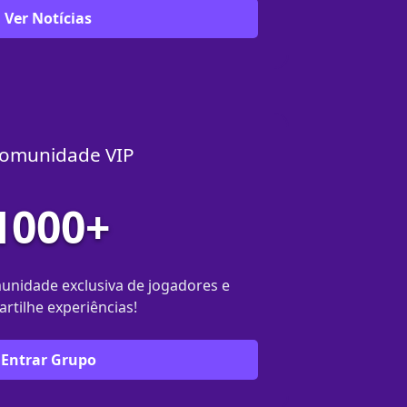
Ver Notícias
Comunidade VIP
1000+
unidade exclusiva de jogadores e
rtilhe experiências!
Entrar Grupo