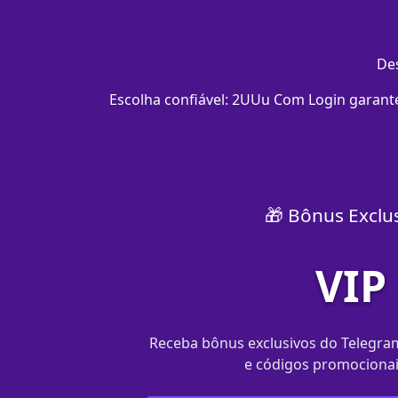
De
Escolha confiável: 2UUu Com Login garan
🎁 Bônus Exclu
VIP
Receba bônus exclusivos do Telegra
e códigos promocionai