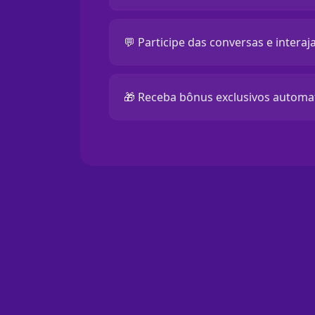
💬 Participe das conversas e interaj
🎁 Receba bônus exclusivos autom