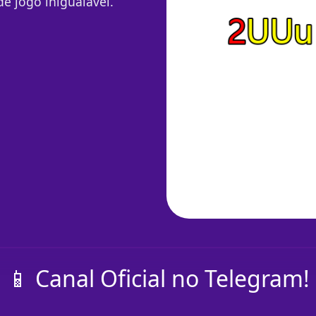
e jogo inigualável.
📱 Canal Oficial no Telegram!