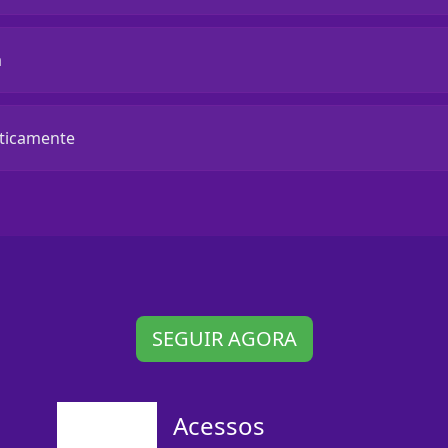
a
aticamente
SEGUIR AGORA
Acessos