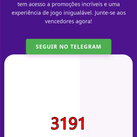
tem acesso a promoções incríveis e uma
experiência de jogo inigualável. Junte-se aos
vencedores agora!
SEGUIR NO TELEGRAM