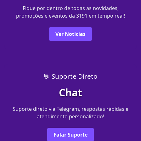
Fique por dentro de todas as novidades,
promoções e eventos da 3191 em tempo real!
Ver Notícias
💬 Suporte Direto
Chat
Suporte direto via Telegram, respostas rápidas e
atendimento personalizado!
Falar Suporte