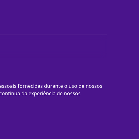
essoais fornecidas durante o uso de nossos
 contínua da experiência de nossos