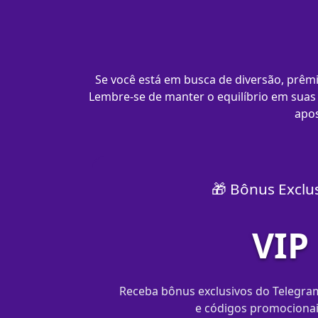
Se você está em busca de diversão, prêmi
Lembre-se de manter o equilíbrio em suas 
apos
🎁 Bônus Exclu
VIP
Receba bônus exclusivos do Telegra
e códigos promocionai