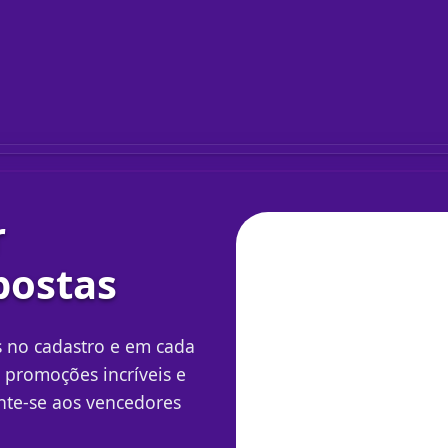
r
postas
 no cadastro e em cada
 promoções incríveis e
unte-se aos vencedores