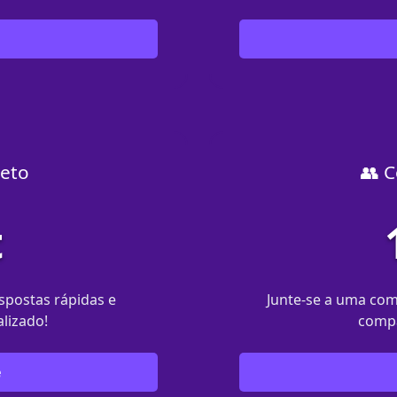
reto
👥 
t
espostas rápidas e
Junte-se a uma com
lizado!
compa
e