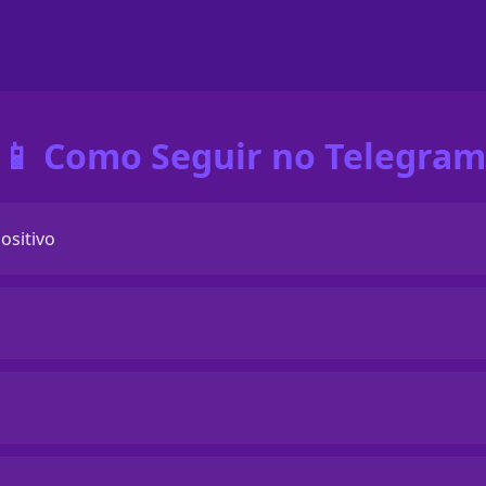
📱 Como Seguir no Telegram
ositivo