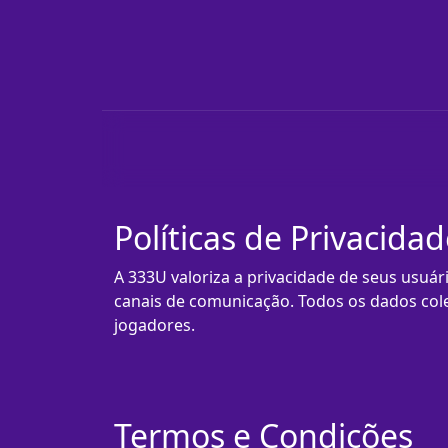
Políticas de Privacida
A 333U valoriza a privacidade de seus usuá
canais de comunicação. Todos os dados cole
jogadores.
Termos e Condições