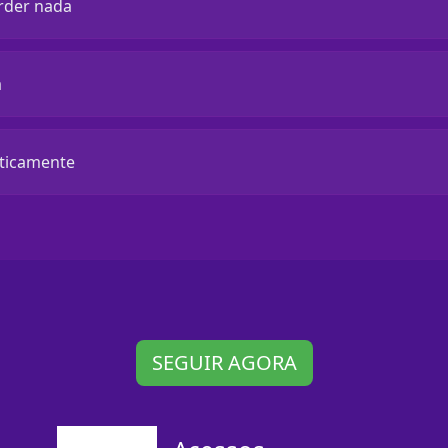
erder nada
a
aticamente
SEGUIR AGORA