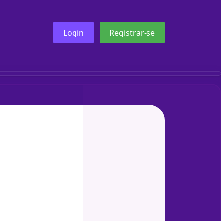
Login
Registrar-se