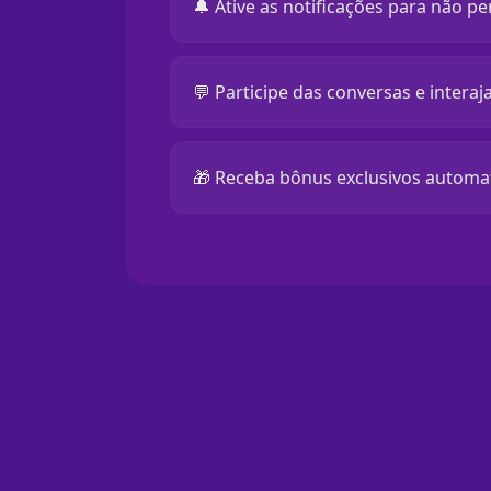
🔔 Ative as notificações para não p
💬 Participe das conversas e interaj
🎁 Receba bônus exclusivos autom