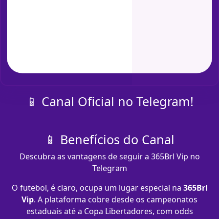
📱 Canal Oficial no Telegram!
📱 Benefícios do Canal
Descubra as vantagens de seguir a 365Brl Vip no
Telegram
O futebol, é claro, ocupa um lugar especial na
365Brl
Vip
. A plataforma cobre desde os campeonatos
estaduais até a Copa Libertadores, com odds