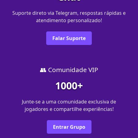
Suporte direto via Telegram, respostas rápidas e
atendimento personalizado!
Falar Suporte
👥 Comunidade VIP
1000+
Junte-se a uma comunidade exclusiva de
jogadores e compartilhe experiências!
Entrar Grupo