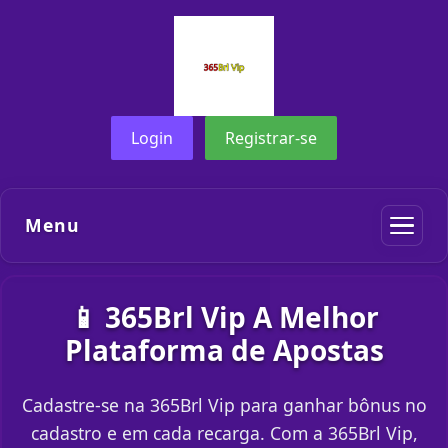
Login
Registrar-se
Menu
📱 365Brl Vip A Melhor
Plataforma de Apostas
Cadastre-se na 365Brl Vip para ganhar bônus no
cadastro e em cada recarga. Com a 365Brl Vip,