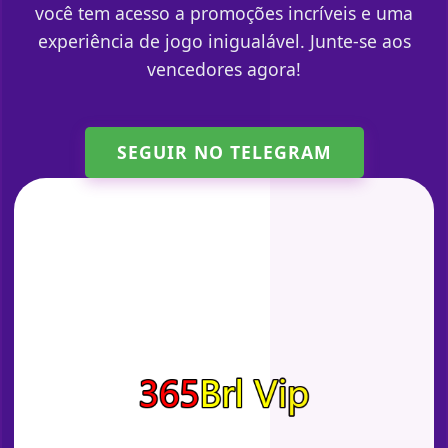
você tem acesso a promoções incríveis e uma
experiência de jogo inigualável. Junte-se aos
vencedores agora!
SEGUIR NO TELEGRAM