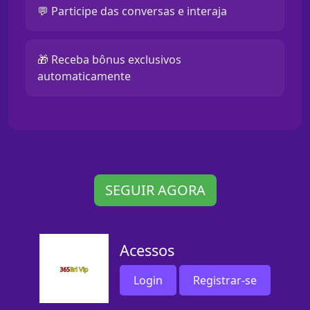
💬 Participe das conversas e interaja
🎁 Receba bônus exclusivos
automaticamente
SEGUIR AGORA
Acessos
Login
Registrar-se