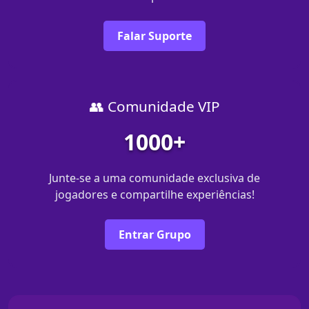
Falar Suporte
👥 Comunidade VIP
1000+
Junte-se a uma comunidade exclusiva de
jogadores e compartilhe experiências!
Entrar Grupo