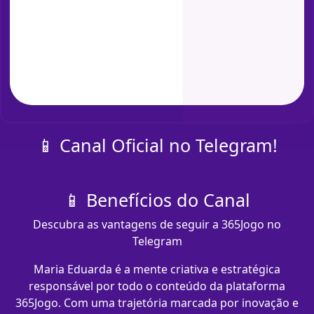
📱 Canal Oficial no Telegram!
📱 Benefícios do Canal
Descubra as vantagens de seguir a 365Jogo no
Telegram
Maria Eduarda é a mente criativa e estratégica
responsável por todo o conteúdo da plataforma
365Jogo. Com uma trajetória marcada por inovação e