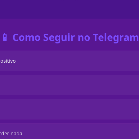
📱 Como Seguir no Telegram
ositivo
erder nada