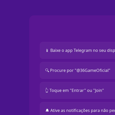
📱 Baixe o app Telegram no seu disp
🔍 Procure por "@36GameOficial"
👆 Toque em "Entrar" ou "Join"
🔔 Ative as notificações para não p