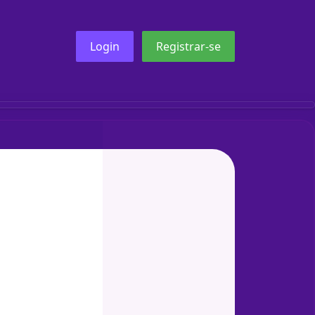
Login
Registrar-se