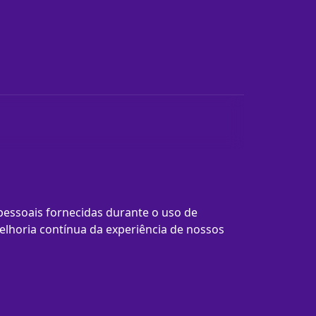
pessoais fornecidas durante o uso de
elhoria contínua da experiência de nossos