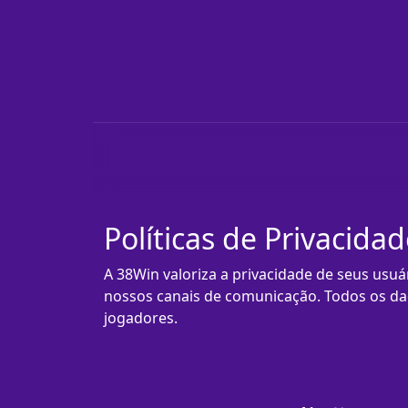
Políticas de Privacida
A 38Win valoriza a privacidade de seus usu
nossos canais de comunicação. Todos os dad
jogadores.