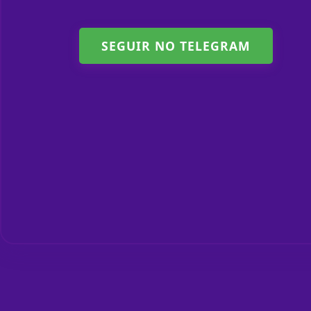
SEGUIR NO TELEGRAM