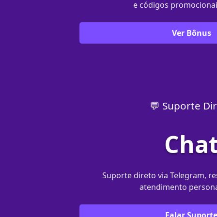
e códigos promocionai
Ver Bônus
💬 Suporte Di
Cha
Suporte direto via Telegram, r
atendimento persona
Falar Suport