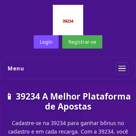
Login
Registrar-se
Menu
📱 39234 A Melhor Plataforma
de Apostas
Cadastre-se na 39234 para ganhar bônus no
cadastro e em cada recarga. Com a 39234, você