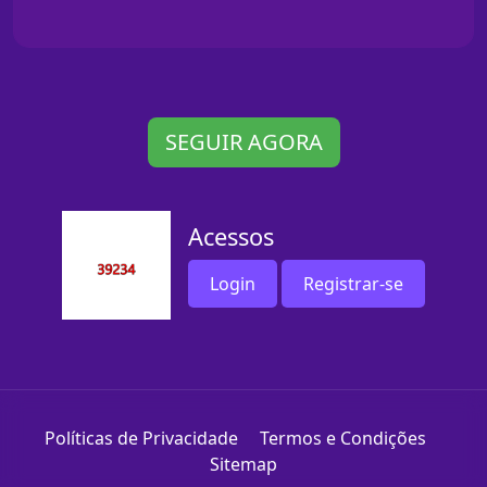
SEGUIR AGORA
Acessos
Login
Registrar-se
Políticas de Privacidade
Termos e Condições
Sitemap