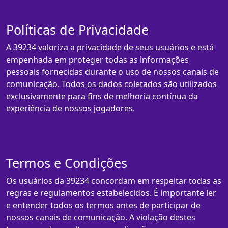
Políticas de Privacidade
A 39234 valoriza a privacidade de seus usuários e está
empenhada em proteger todas as informações
pessoais fornecidas durante o uso de nossos canais de
comunicação. Todos os dados coletados são utilizados
exclusivamente para fins de melhoria contínua da
experiência de nossos jogadores.
Termos e Condições
Os usuários da 39234 concordam em respeitar todas as
regras e regulamentos estabelecidos. É importante ler
e entender todos os termos antes de participar de
nossos canais de comunicação. A violação destes