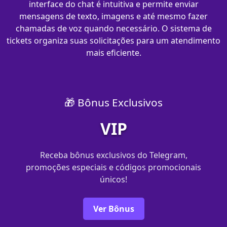
interface do chat é intuitiva e permite enviar
mensagens de texto, imagens e até mesmo fazer
chamadas de voz quando necessário. O sistema de
tickets organiza suas solicitações para um atendimento
mais eficiente.
🎁 Bônus Exclusivos
VIP
Receba bônus exclusivos do Telegram,
promoções especiais e códigos promocionais
únicos!
Ver Bônus