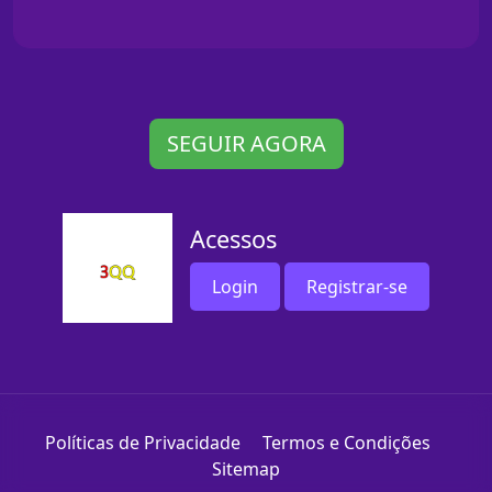
SEGUIR AGORA
Acessos
Login
Registrar-se
Políticas de Privacidade
Termos e Condições
Sitemap