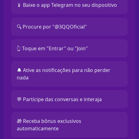
📱 Baixe o app Telegram no seu dispositivo
🔍 Procure por "@3QQOficial"
👆 Toque em "Entrar" ou "Join"
🔔 Ative as notificações para não perder
nada
💬 Participe das conversas e interaja
🎁 Receba bônus exclusivos
automaticamente