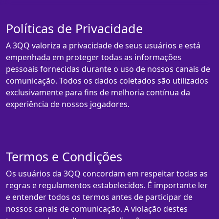
Políticas de Privacidade
A 3QQ valoriza a privacidade de seus usuários e está
empenhada em proteger todas as informações
pessoais fornecidas durante o uso de nossos canais de
comunicação. Todos os dados coletados são utilizados
exclusivamente para fins de melhoria contínua da
experiência de nossos jogadores.
Termos e Condições
Os usuários da 3QQ concordam em respeitar todas as
regras e regulamentos estabelecidos. É importante ler
e entender todos os termos antes de participar de
nossos canais de comunicação. A violação destes