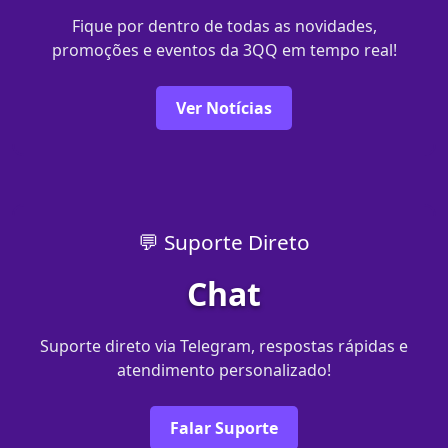
Fique por dentro de todas as novidades,
promoções e eventos da 3QQ em tempo real!
Ver Notícias
💬 Suporte Direto
Chat
Suporte direto via Telegram, respostas rápidas e
atendimento personalizado!
Falar Suporte