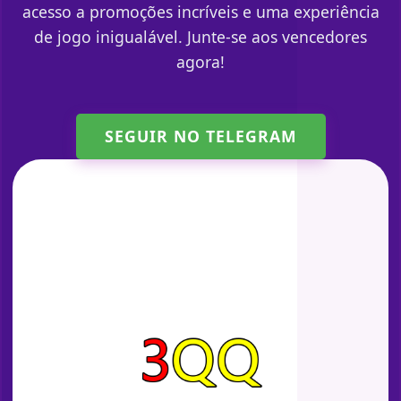
acesso a promoções incríveis e uma experiência
de jogo inigualável. Junte-se aos vencedores
agora!
SEGUIR NO TELEGRAM