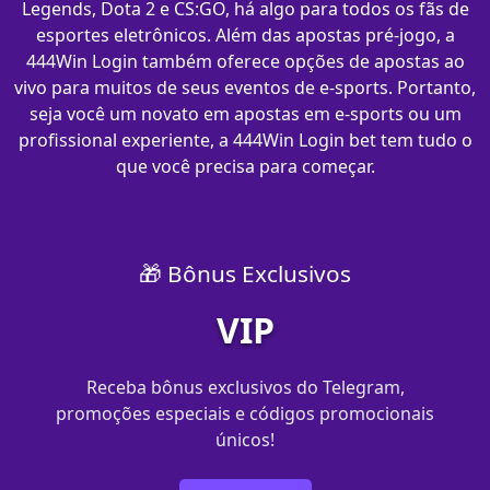
Legends, Dota 2 e CS:GO, há algo para todos os fãs de
esportes eletrônicos. Além das apostas pré-jogo, a
444Win Login também oferece opções de apostas ao
vivo para muitos de seus eventos de e-sports. Portanto,
seja você um novato em apostas em e-sports ou um
profissional experiente, a 444Win Login bet tem tudo o
que você precisa para começar.
🎁 Bônus Exclusivos
VIP
Receba bônus exclusivos do Telegram,
promoções especiais e códigos promocionais
únicos!