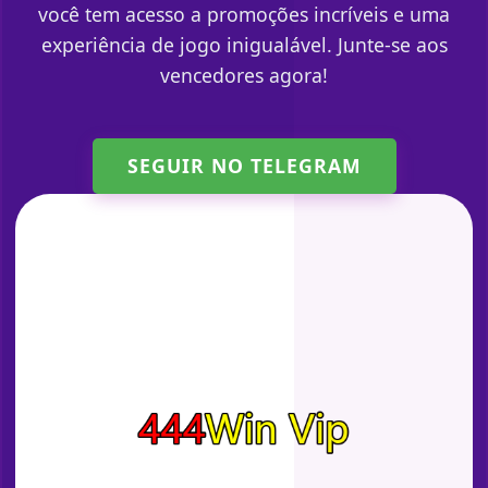
você tem acesso a promoções incríveis e uma
experiência de jogo inigualável. Junte-se aos
vencedores agora!
SEGUIR NO TELEGRAM