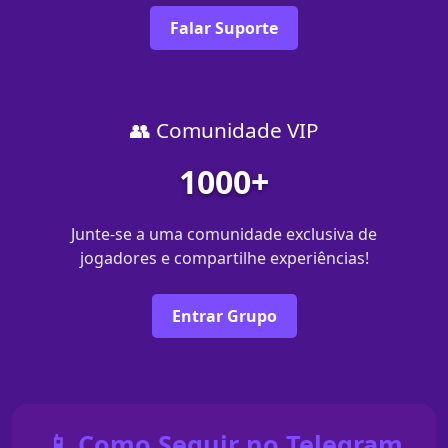
Falar Suporte
👥 Comunidade VIP
1000+
Junte-se a uma comunidade exclusiva de
jogadores e compartilhe experiências!
Entrar Grupo
📱 Como Seguir no Telegram