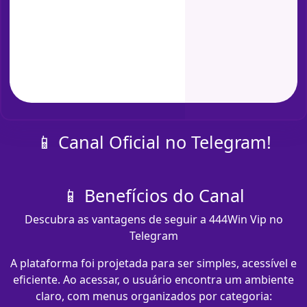
📱 Canal Oficial no Telegram!
📱 Benefícios do Canal
Descubra as vantagens de seguir a 444Win Vip no
Telegram
A plataforma foi projetada para ser simples, acessível e
eficiente. Ao acessar, o usuário encontra um ambiente
claro, com menus organizados por categoria: