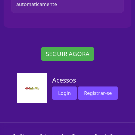
automaticamente
SEGUIR AGORA
Acessos
Login
Registrar-se