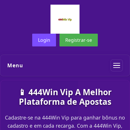
Login
Registrar-se
Menu
📱 444Win Vip A Melhor
Plataforma de Apostas
Cadastre-se na 444Win Vip para ganhar bônus no
cadastro e em cada recarga. Com a 444Win Vip,