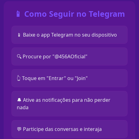
📱 Como Seguir no Telegram
📱 Baixe o app Telegram no seu dispositivo
🔍 Procure por "@456AOficial"
👆 Toque em "Entrar" ou "Join"
🔔 Ative as notificações para não perder
nada
💬 Participe das conversas e interaja