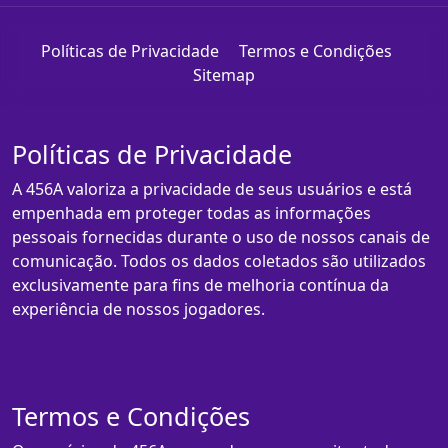
Políticas de Privacidade
Termos e Condições
Sitemap
Políticas de Privacidade
A 456A valoriza a privacidade de seus usuários e está
empenhada em proteger todas as informações
pessoais fornecidas durante o uso de nossos canais de
comunicação. Todos os dados coletados são utilizados
exclusivamente para fins de melhoria contínua da
experiência de nossos jogadores.
Termos e Condições