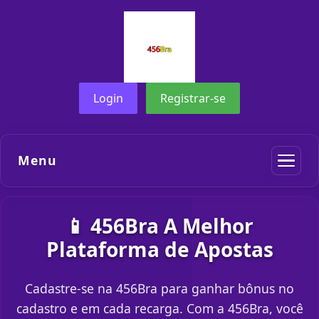
Login
Registrar-se
Menu
📱 456Bra A Melhor
Plataforma de Apostas
Cadastre-se na 456Bra para ganhar bônus no
cadastro e em cada recarga. Com a 456Bra, você