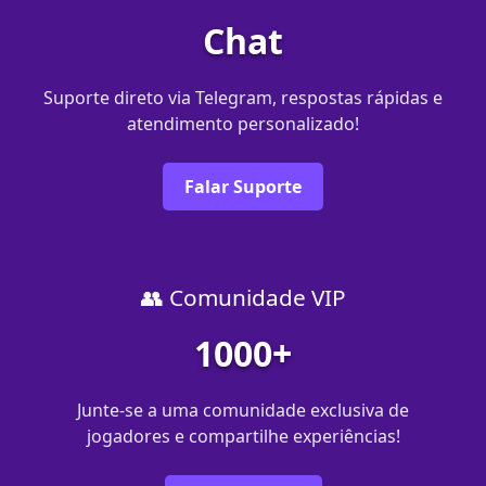
Chat
Suporte direto via Telegram, respostas rápidas e
atendimento personalizado!
Falar Suporte
👥 Comunidade VIP
1000+
Junte-se a uma comunidade exclusiva de
jogadores e compartilhe experiências!