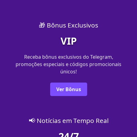
🎁 Bônus Exclusivos
VIP
Receba bônus exclusivos do Telegram,
promoções especiais e códigos promocionais
únicos!
Ver Bônus
📢 Notícias em Tempo Real
24/7