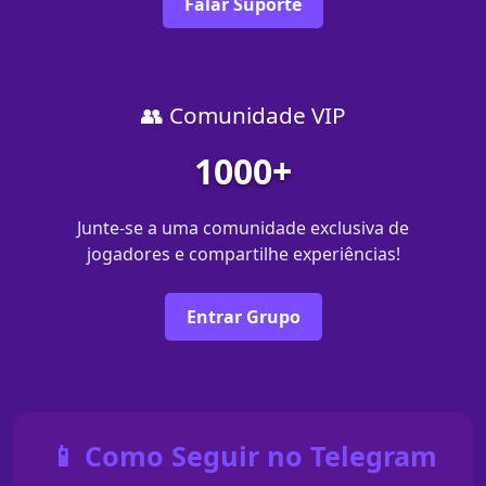
Falar Suporte
👥 Comunidade VIP
1000+
Junte-se a uma comunidade exclusiva de
jogadores e compartilhe experiências!
Entrar Grupo
📱 Como Seguir no Telegram