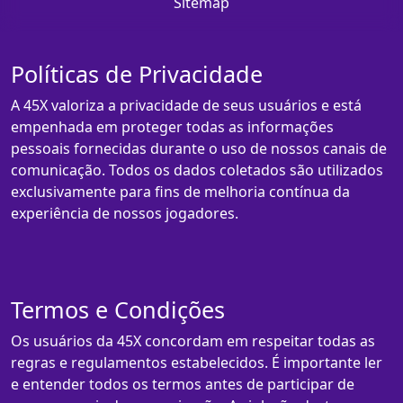
Sitemap
Políticas de Privacidade
A 45X valoriza a privacidade de seus usuários e está
empenhada em proteger todas as informações
pessoais fornecidas durante o uso de nossos canais de
comunicação. Todos os dados coletados são utilizados
exclusivamente para fins de melhoria contínua da
experiência de nossos jogadores.
Termos e Condições
Os usuários da 45X concordam em respeitar todas as
regras e regulamentos estabelecidos. É importante ler
e entender todos os termos antes de participar de