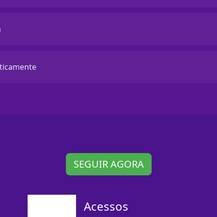
a
aticamente
SEGUIR AGORA
Acessos