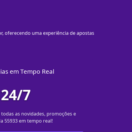
tor, oferecendo uma experiência de apostas
cias em Tempo Real
24/7
e todas as novidades, promoções e
da 55933 em tempo real!