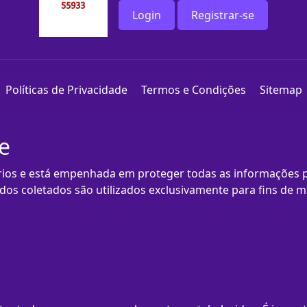
Login
Registrar-se
Políticas de Privacidade
Termos e Condições
Sitemap
de
ários e está empenhada em proteger todas as informações 
os coletados são utilizados exclusivamente para fins de m