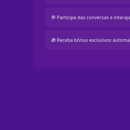
💬 Participe das conversas e interaj
🎁 Receba bônus exclusivos autom