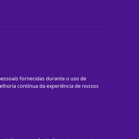
pessoais fornecidas durante o uso de
elhoria contínua da experiência de nossos