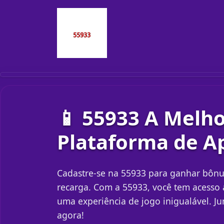
📱 55933 A Melh
Plataforma de A
Cadastre-se na 55933 para ganhar bônu
recarga. Com a 55933, você tem acesso 
uma experiência de jogo inigualável. J
agora!