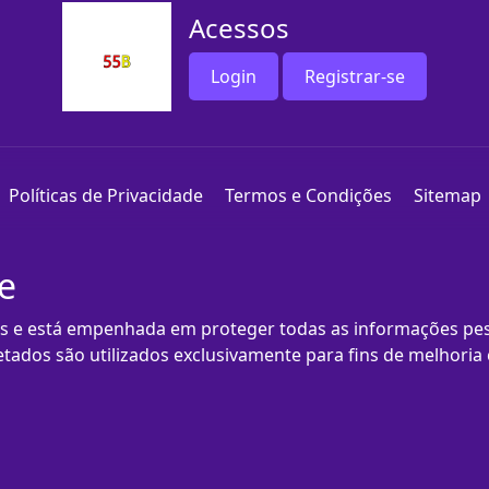
Acessos
Login
Registrar-se
Políticas de Privacidade
Termos e Condições
Sitemap
de
ios e está empenhada em proteger todas as informações pe
tados são utilizados exclusivamente para fins de melhoria