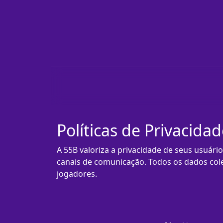
Políticas de Privacida
A 55B valoriza a privacidade de seus usuár
canais de comunicação. Todos os dados cole
jogadores.