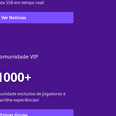
 da 55B em tempo real!
Ver Notícias
Comunidade VIP
1000+
unidade exclusiva de jogadores e
rtilhe experiências!
Entrar Grupo