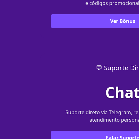
e códigos promocionai
Ver Bônus
💬 Suporte Di
Cha
Suporte direto via Telegram, r
atendimento persona
Falar Suport