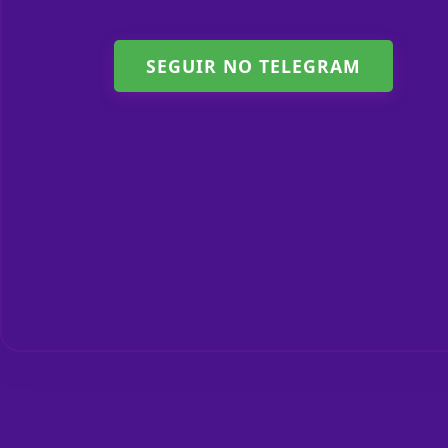
SEGUIR NO TELEGRAM