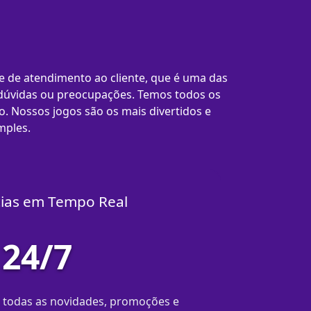
e de atendimento ao cliente, que é uma das
s dúvidas ou preocupações. Temos todos os
 Nossos jogos são os mais divertidos e
mples.
cias em Tempo Real
24/7
e todas as novidades, promoções e