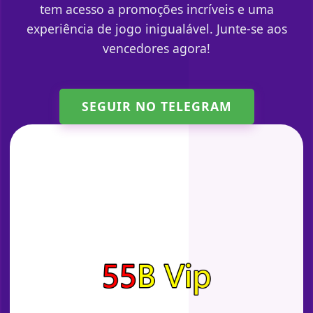
tem acesso a promoções incríveis e uma
experiência de jogo inigualável. Junte-se aos
vencedores agora!
SEGUIR NO TELEGRAM