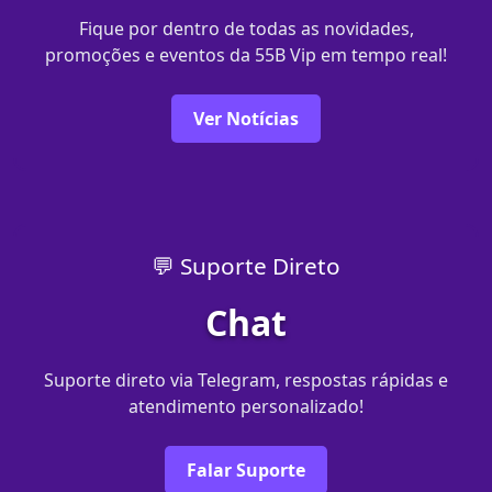
Fique por dentro de todas as novidades,
promoções e eventos da 55B Vip em tempo real!
Ver Notícias
💬 Suporte Direto
Chat
Suporte direto via Telegram, respostas rápidas e
atendimento personalizado!
Falar Suporte