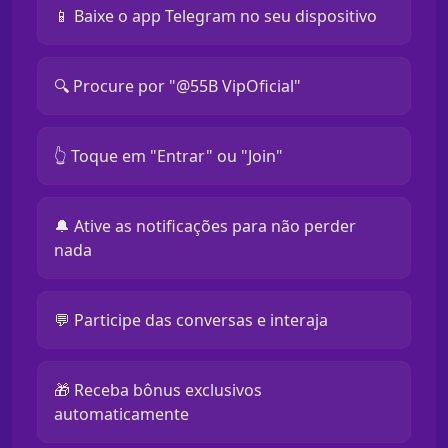
📱 Baixe o app Telegram no seu dispositivo
🔍 Procure por "@55B VipOficial"
👆 Toque em "Entrar" ou "Join"
🔔 Ative as notificações para não perder
nada
💬 Participe das conversas e interaja
🎁 Receba bônus exclusivos
automaticamente