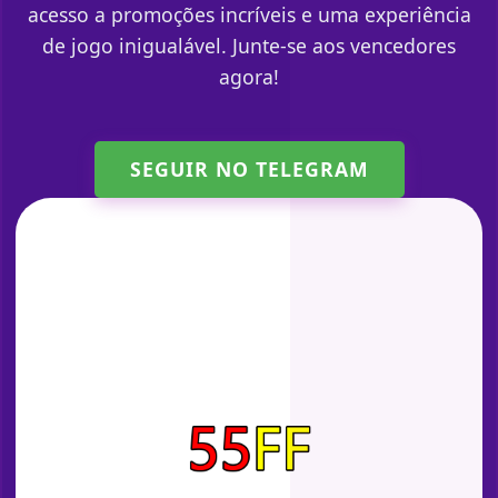
acesso a promoções incríveis e uma experiência
de jogo inigualável. Junte-se aos vencedores
agora!
SEGUIR NO TELEGRAM