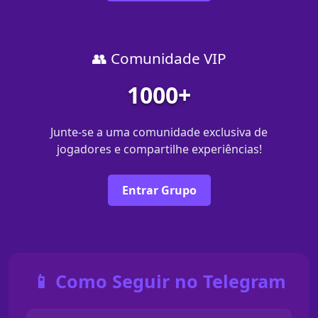
👥 Comunidade VIP
1000+
Junte-se a uma comunidade exclusiva de
jogadores e compartilhe experiências!
Entrar Grupo
📱 Como Seguir no Telegram