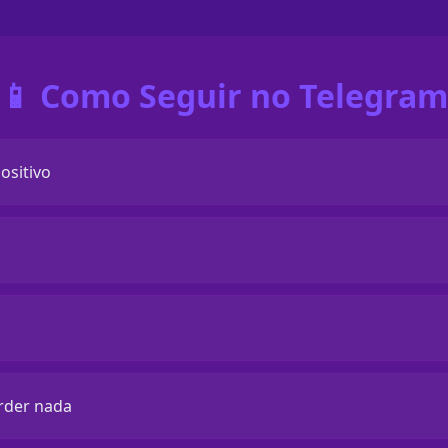
📱 Como Seguir no Telegram
ositivo
erder nada