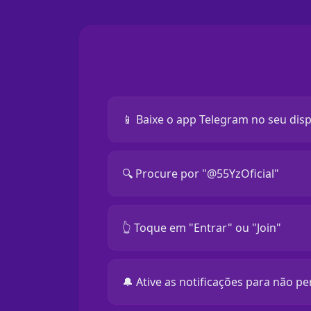
📱 Baixe o app Telegram no seu disp
🔍 Procure por "@55YzOficial"
👆 Toque em "Entrar" ou "Join"
🔔 Ative as notificações para não p