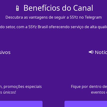
📱 Benefícios do Canal
Descubra as vantagens de seguir a 55Yz no Telegram
 do setor, com a 55Yz Brasil oferecendo serviço de alta qua
sivos
📢 Notí
m, promoções especiais
Fique por dentro d
s únicos!
eventos 