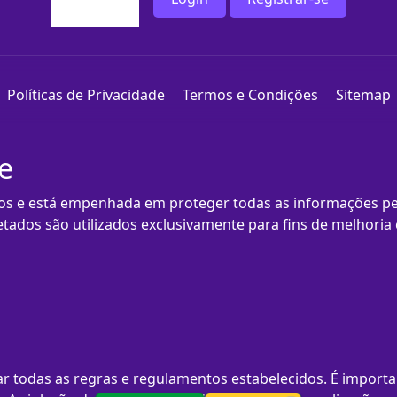
Políticas de Privacidade
Termos e Condições
Sitemap
de
rios e está empenhada em proteger todas as informações p
tados são utilizados exclusivamente para fins de melhoria
 todas as regras e regulamentos estabelecidos. É importa