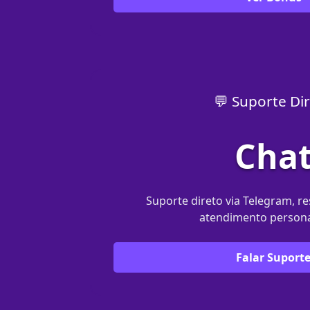
💬 Suporte Di
Cha
Suporte direto via Telegram, r
atendimento persona
Falar Suport