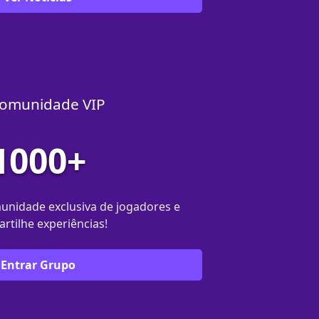
Comunidade VIP
1000+
unidade exclusiva de jogadores e
rtilhe experiências!
Entrar Grupo