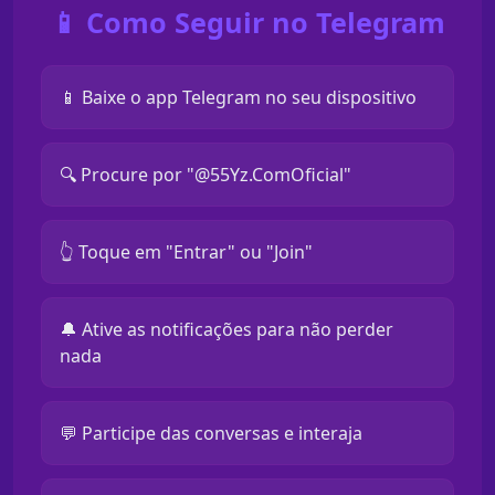
📱 Como Seguir no Telegram
📱 Baixe o app Telegram no seu dispositivo
🔍 Procure por "@55Yz.ComOficial"
👆 Toque em "Entrar" ou "Join"
🔔 Ative as notificações para não perder
nada
💬 Participe das conversas e interaja