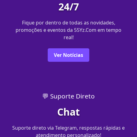
24/7
Fique por dentro de todas as novidades,
promoções e eventos da 55Yz.Com em tempo
real!
Ver Notícias
💬 Suporte Direto
Chat
Suporte direto via Telegram, respostas rápidas e
atendimento personalizado!