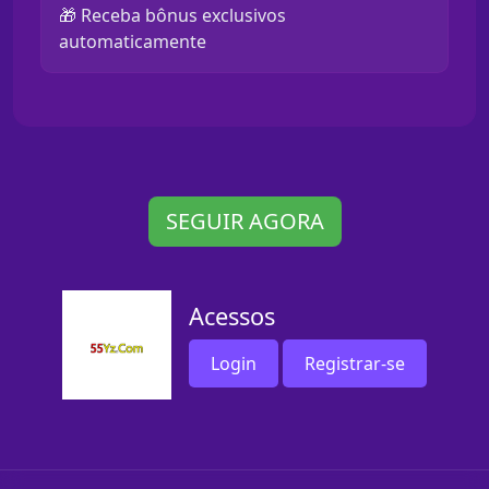
🎁 Receba bônus exclusivos
automaticamente
SEGUIR AGORA
Acessos
Login
Registrar-se