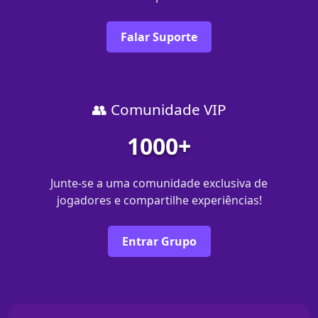
Falar Suporte
👥 Comunidade VIP
1000+
Junte-se a uma comunidade exclusiva de
jogadores e compartilhe experiências!
Entrar Grupo