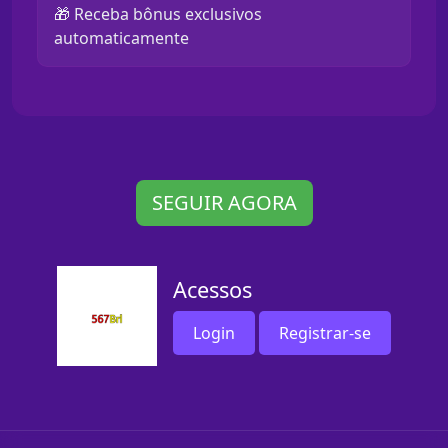
🎁 Receba bônus exclusivos
automaticamente
SEGUIR AGORA
Acessos
Login
Registrar-se