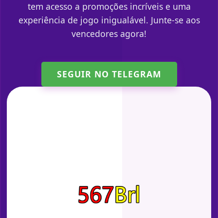
tem acesso a promoções incríveis e uma
experiência de jogo inigualável. Junte-se aos
vencedores agora!
SEGUIR NO TELEGRAM