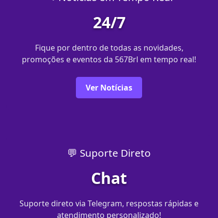
24/7
Fique por dentro de todas as novidades,
promoções e eventos da 567Brl em tempo real!
Ver Notícias
💬 Suporte Direto
Chat
Suporte direto via Telegram, respostas rápidas e
atendimento personalizado!