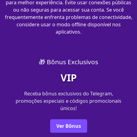
para melhor experiência. Evite usar conexões públicas
ou não seguras para acessar sua conta. Se você
frequentemente enfrenta problemas de conectividade,
considere usar o modo offline disponível nos
aplicativos.
🎁 Bônus Exclusivos
VIP
Receba bônus exclusivos do Telegram,
promoções especiais e códigos promocionais
únicos!
Ver Bônus