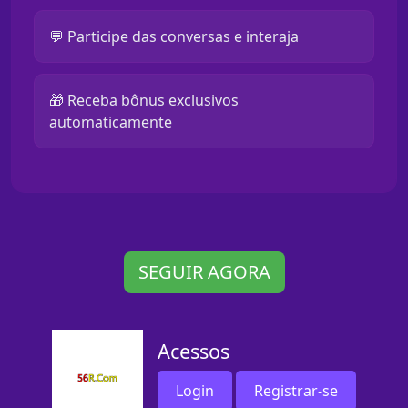
💬 Participe das conversas e interaja
🎁 Receba bônus exclusivos
automaticamente
SEGUIR AGORA
Acessos
Login
Registrar-se