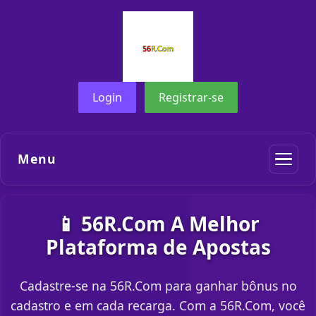
Login
Registrar-se
Menu
📱 56R.Com A Melhor
Plataforma de Apostas
Cadastre-se na 56R.Com para ganhar bônus no
cadastro e em cada recarga. Com a 56R.Com, você