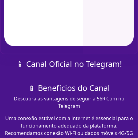
📱 Canal Oficial no Telegram!
📱 Benefícios do Canal
Descubra as vantagens de seguir a 56R.Com no
Telegram
Uma conexão estável com a internet é essencial para o
funcionamento adequado da plataforma.
Recomendamos conexão Wi-Fi ou dados móveis 4G/5G