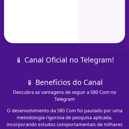
📱 Canal Oficial no Telegram!
📱 Benefícios do Canal
Descubra as vantagens de seguir a 580 Com no
Telegram
O desenvolvimento da 580 Com foi pautado por uma
metodologia rigorosa de pesquisa aplicada,
incorporando estudos comportamentais de milhares