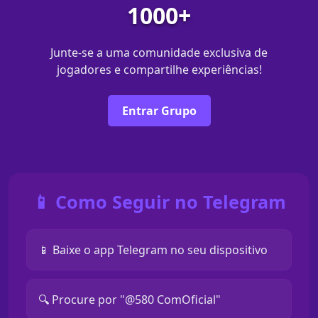
1000+
Junte-se a uma comunidade exclusiva de
jogadores e compartilhe experiências!
Entrar Grupo
📱 Como Seguir no Telegram
📱 Baixe o app Telegram no seu dispositivo
🔍 Procure por "@580 ComOficial"