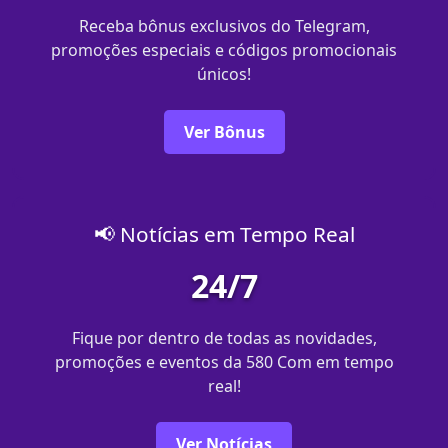
Receba bônus exclusivos do Telegram,
promoções especiais e códigos promocionais
únicos!
Ver Bônus
📢 Notícias em Tempo Real
24/7
Fique por dentro de todas as novidades,
promoções e eventos da 580 Com em tempo
real!
Ver Notícias