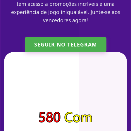
tem acesso a promoções incríveis e uma
experiência de jogo inigualável. Junte-se aos
vencedores agora!
SEGUIR NO TELEGRAM