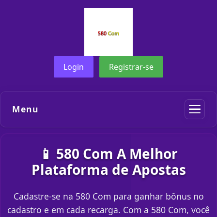
Login
Registrar-se
Menu
📱 580 Com A Melhor
Plataforma de Apostas
Cadastre-se na 580 Com para ganhar bônus no
cadastro e em cada recarga. Com a 580 Com, você