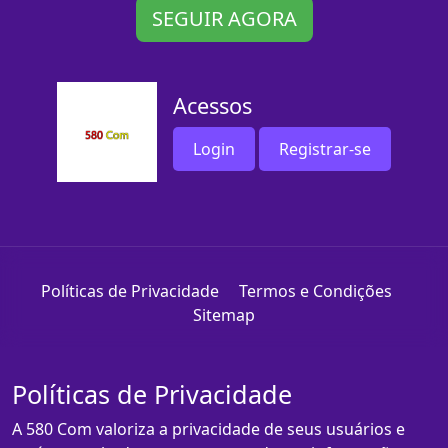
SEGUIR AGORA
Acessos
Login
Registrar-se
Políticas de Privacidade
Termos e Condições
Sitemap
Políticas de Privacidade
A 580 Com valoriza a privacidade de seus usuários e