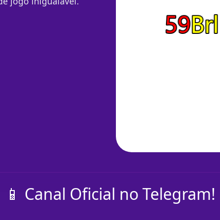
e jogo inigualável.
📱 Canal Oficial no Telegram!