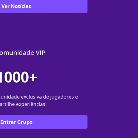
Ver Notícias
Comunidade VIP
1000+
unidade exclusiva de jogadores e
rtilhe experiências!
Entrar Grupo