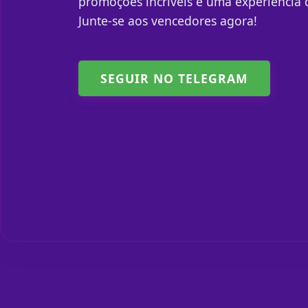
promoções incríveis e uma experiência d
Junte-se aos vencedores agora!
SEGUIR NO TELEGRAM