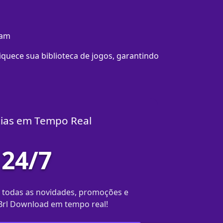
ram
quece sua biblioteca de jogos, garantindo
cias em Tempo Real
24/7
e todas as novidades, promoções e
Brl Download em tempo real!