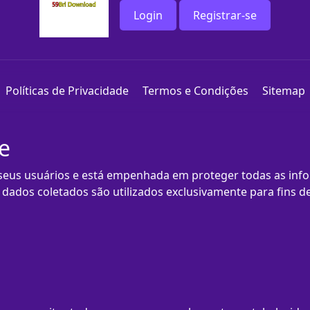
Login
Registrar-se
Políticas de Privacidade
Termos e Condições
Sitemap
de
 seus usuários e está empenhada em proteger todas as inf
dados coletados são utilizados exclusivamente para fins d