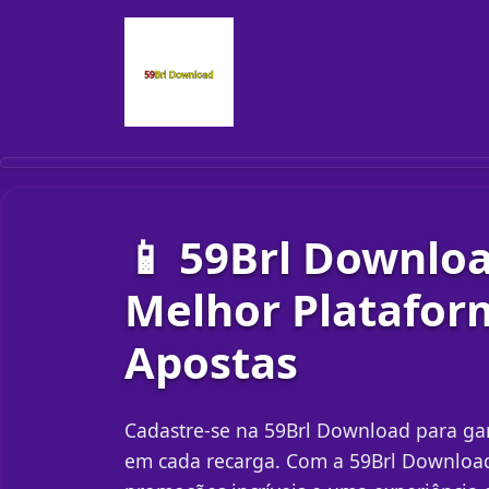
📱 59Brl Downlo
Melhor Platafor
Apostas
Cadastre-se na 59Brl Download para ga
em cada recarga. Com a 59Brl Download