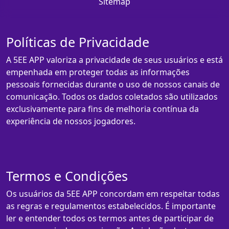
Sitemap
Políticas de Privacidade
A 5EE APP valoriza a privacidade de seus usuários e está
empenhada em proteger todas as informações
pessoais fornecidas durante o uso de nossos canais de
comunicação. Todos os dados coletados são utilizados
exclusivamente para fins de melhoria contínua da
experiência de nossos jogadores.
Termos e Condições
Os usuários da 5EE APP concordam em respeitar todas
as regras e regulamentos estabelecidos. É importante
ler e entender todos os termos antes de participar de