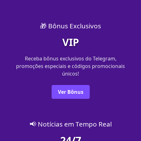
🎁 Bônus Exclusivos
VIP
Receba bônus exclusivos do Telegram,
promoções especiais e códigos promocionais
únicos!
Ver Bônus
📢 Notícias em Tempo Real
24/7