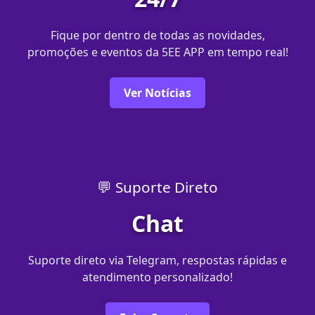
Fique por dentro de todas as novidades,
promoções e eventos da 5EE APP em tempo real!
Ver Notícias
💬 Suporte Direto
Chat
Suporte direto via Telegram, respostas rápidas e
atendimento personalizado!