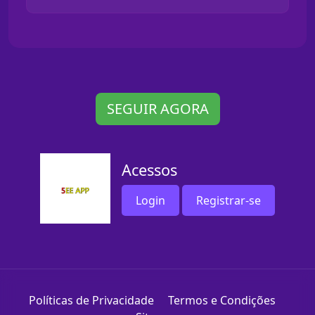
SEGUIR AGORA
Acessos
Login
Registrar-se
Políticas de Privacidade
Termos e Condições