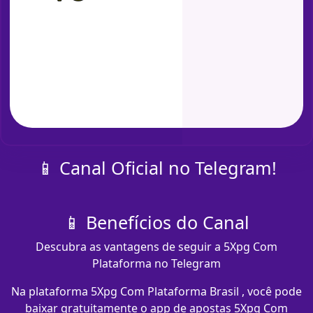
📱 Canal Oficial no Telegram!
📱 Benefícios do Canal
Descubra as vantagens de seguir a 5Xpg Com
Plataforma no Telegram
Na plataforma 5Xpg Com Plataforma Brasil , você pode
baixar gratuitamente o app de apostas 5Xpg Com