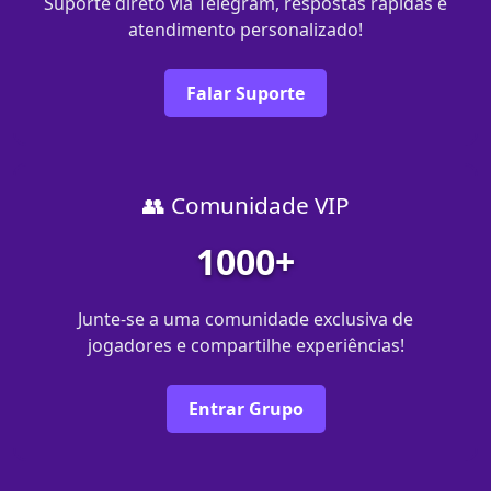
Suporte direto via Telegram, respostas rápidas e
atendimento personalizado!
Falar Suporte
👥 Comunidade VIP
1000+
Junte-se a uma comunidade exclusiva de
jogadores e compartilhe experiências!
Entrar Grupo