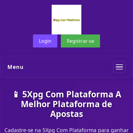
Login
Registrar-se
Menu
📱 5Xpg Com Plataforma A
Melhor Plataforma de
Apostas
Cadastre-se na 5Xpg Com Plataforma para ganhar