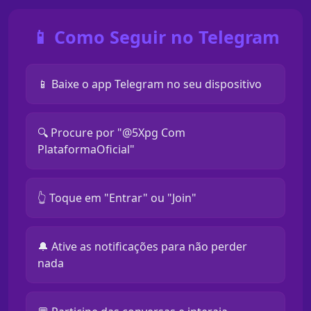
📱 Como Seguir no Telegram
📱 Baixe o app Telegram no seu dispositivo
🔍 Procure por "@5Xpg Com
PlataformaOficial"
👆 Toque em "Entrar" ou "Join"
🔔 Ative as notificações para não perder
nada