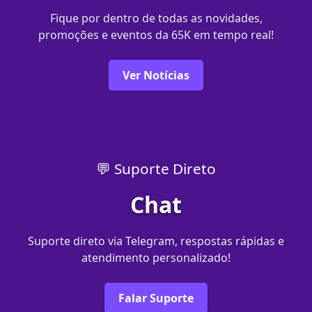
Fique por dentro de todas as novidades,
promoções e eventos da 65K em tempo real!
Ver Notícias
💬 Suporte Direto
Chat
Suporte direto via Telegram, respostas rápidas e
atendimento personalizado!
Falar Suporte