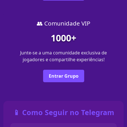
👥 Comunidade VIP
1000+
Junte-se a uma comunidade exclusiva de
jogadores e compartilhe experiências!
Entrar Grupo
📱 Como Seguir no Telegram