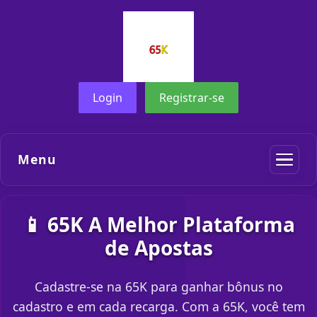
Login
Registrar-se
Menu
📱 65K A Melhor Plataforma
de Apostas
Cadastre-se na 65K para ganhar bônus no
cadastro e em cada recarga. Com a 65K, você tem