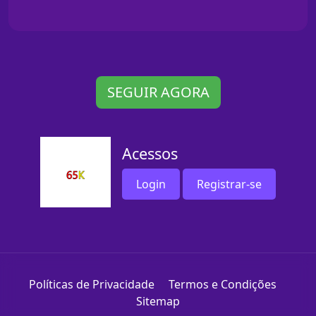
SEGUIR AGORA
Acessos
Login
Registrar-se
Políticas de Privacidade
Termos e Condições
Sitemap