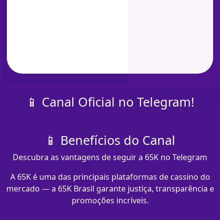
📱 Canal Oficial no Telegram!
📱 Benefícios do Canal
Descubra as vantagens de seguir a 65K no Telegram
A 65K é uma das principais plataformas de cassino do
mercado — a 65K Brasil garante justiça, transparência e
promoções incríveis.