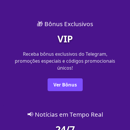
🎁 Bônus Exclusivos
VIP
Receba bônus exclusivos do Telegram,
promoções especiais e códigos promocionais
únicos!
Ver Bônus
📢 Notícias em Tempo Real
24/7