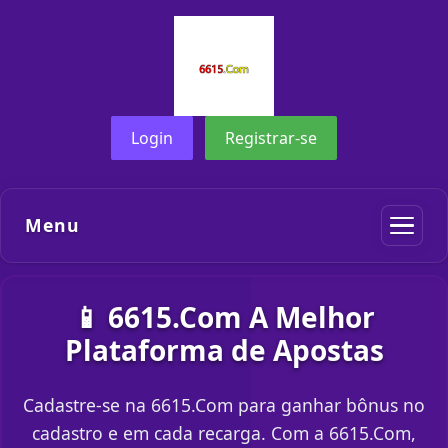
Login
Registrar-se
Menu
📱 6615.Com A Melhor
Plataforma de Apostas
Cadastre-se na 6615.Com para ganhar bônus no
cadastro e em cada recarga. Com a 6615.Com,