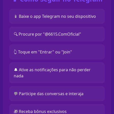
📱 Baixe o app Telegram no seu dispositivo
🔍 Procure por "@6615.ComOficial"
👆 Toque em "Entrar" ou "Join"
🔔 Ative as notificações para não perder
nada
💬 Participe das conversas e interaja
🎁 Receba bônus exclusivos