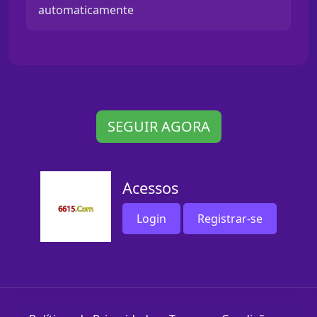
automaticamente
SEGUIR AGORA
Acessos
Login
Registrar-se