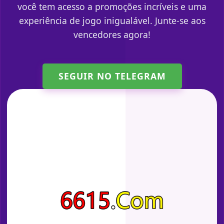
você tem acesso a promoções incríveis e uma
experiência de jogo inigualável. Junte-se aos
vencedores agora!
SEGUIR NO TELEGRAM