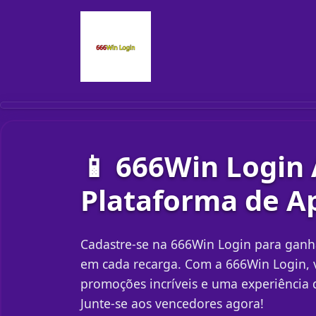
📱 666Win Login
Plataforma de A
Cadastre-se na 666Win Login para ganh
em cada recarga. Com a 666Win Login, 
promoções incríveis e uma experiência d
Junte-se aos vencedores agora!