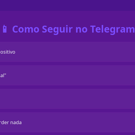
📱 Como Seguir no Telegram
ositivo
al"
erder nada