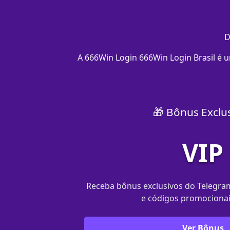
D
A 666Win Login 666Win Login Brasil é u
🎁 Bônus Exclu
VIP
Receba bônus exclusivos do Telegra
e códigos promocionai
Ver Bônus