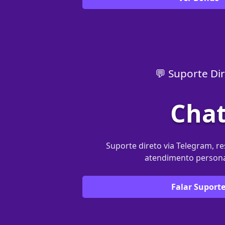
💬 Suporte Di
Cha
Suporte direto via Telegram, r
atendimento persona
Falar Suport