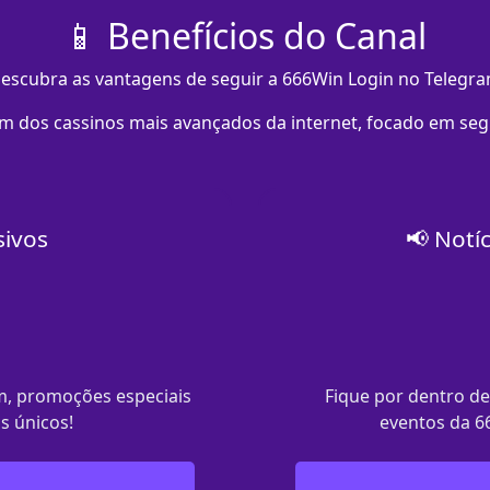
📱 Benefícios do Canal
escubra as vantagens de seguir a 666Win Login no Telegr
m dos cassinos mais avançados da internet, focado em segu
sivos
📢 Notí
m, promoções especiais
Fique por dentro d
s únicos!
eventos da 6