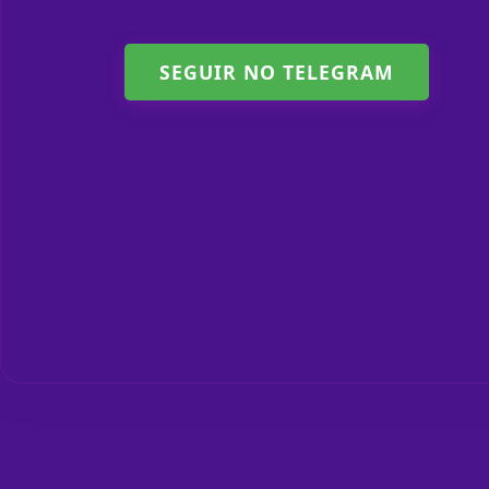
SEGUIR NO TELEGRAM