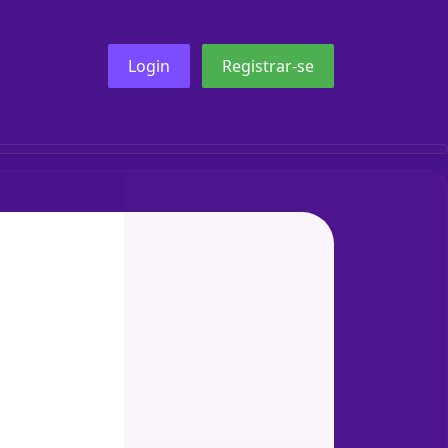
Login
Registrar-se