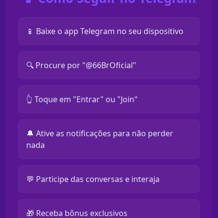
📱 Baixe o app Telegram no seu dispositivo
🔍 Procure por "@66BrOficial"
👆 Toque em "Entrar" ou "Join"
🔔 Ative as notificações para não perder
nada
💬 Participe das conversas e interaja
🎁 Receba bônus exclusivos