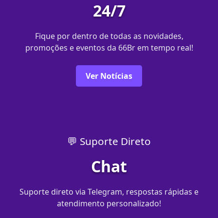
24/7
Fique por dentro de todas as novidades,
promoções e eventos da 66Br em tempo real!
Ver Notícias
💬 Suporte Direto
Chat
Suporte direto via Telegram, respostas rápidas e
atendimento personalizado!