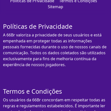
Políticas de Privacidade
Termos e Condições
Sitemap
Políticas de Privacidade
A 66Br valoriza a privacidade de seus usuários e está
empenhada em proteger todas as informações
pessoais fornecidas durante o uso de nossos canais de
comunicação. Todos os dados coletados são utilizados
exclusivamente para fins de melhoria contínua da
experiência de nossos jogadores.
Termos e Condições
Os usuários da 66Br concordam em respeitar todas as
regras e regulamentos estabelecidos. É importante ler