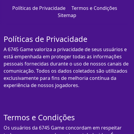
Políticas de Privacidade
Termos e Condições
Sitemap
Políticas de Privacidade
A 6745 Game valoriza a privacidade de seus usuários e
está empenhada em proteger todas as informações
pessoais fornecidas durante o uso de nossos canais de
comunicação. Todos os dados coletados são utilizados
exclusivamente para fins de melhoria contínua da
experiência de nossos jogadores.
Termos e Condições
Os usuários da 6745 Game concordam em respeitar