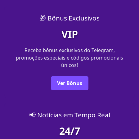
🎁 Bônus Exclusivos
VIP
Receba bônus exclusivos do Telegram,
promoções especiais e códigos promocionais
únicos!
Ver Bônus
📢 Notícias em Tempo Real
24/7