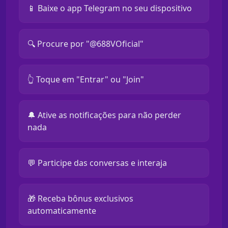
📱 Baixe o app Telegram no seu dispositivo
🔍 Procure por "@688VOficial"
👆 Toque em "Entrar" ou "Join"
🔔 Ative as notificações para não perder
nada
💬 Participe das conversas e interaja
🎁 Receba bônus exclusivos
automaticamente