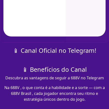
📱 Canal Oficial no Telegram!
📱 Benefícios do Canal
Descubra as vantagens de seguir a 688V no Telegram
Na 688V , o que conta é a habilidade e a sorte — com a
688V Brasil , cada jogador encontra seu ritmo e
estratégia únicos dentro do jogo.