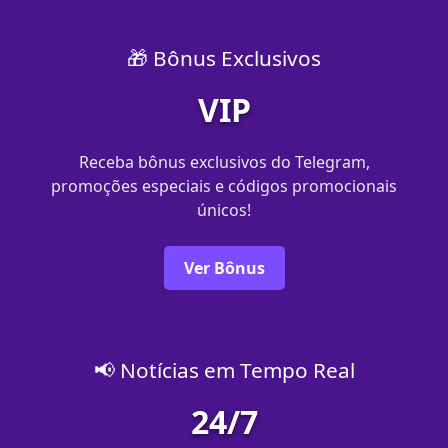
🎁 Bônus Exclusivos
VIP
Receba bônus exclusivos do Telegram,
promoções especiais e códigos promocionais
únicos!
Ver Bônus
📢 Notícias em Tempo Real
24/7