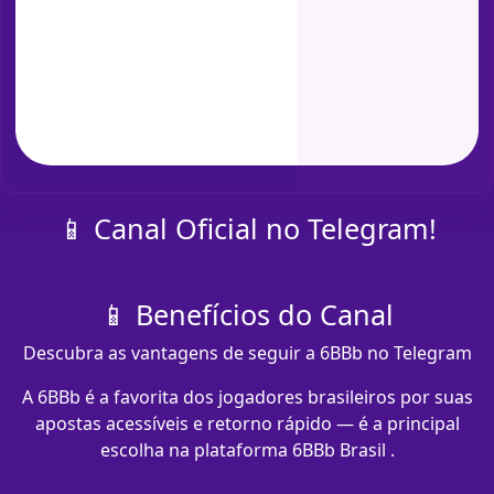
📱 Canal Oficial no Telegram!
📱 Benefícios do Canal
Descubra as vantagens de seguir a 6BBb no Telegram
A 6BBb é a favorita dos jogadores brasileiros por suas
apostas acessíveis e retorno rápido — é a principal
escolha na plataforma 6BBb Brasil .