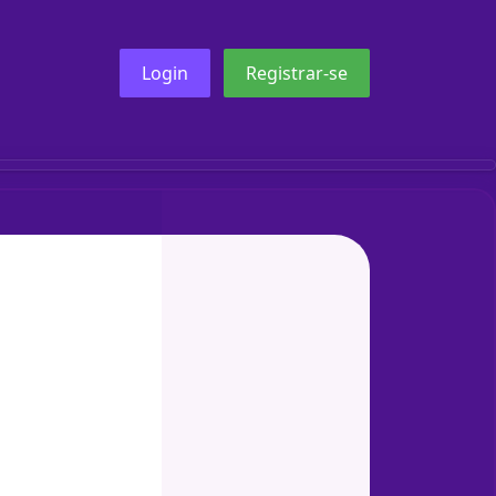
Login
Registrar-se