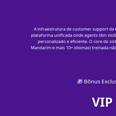
A infraestrutura de customer support d
plataforma unificada onde agents têm visibi
personalizado e eficiente. O core do si
Mandarim e mais 10+ idiomas) treinada não
🎁 Bônus Exclu
VIP