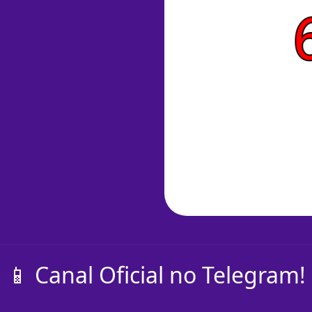
📱 Canal Oficial no Telegram!