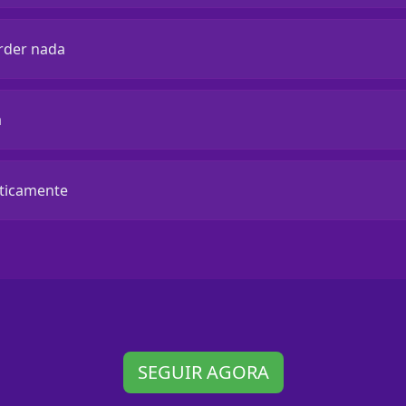
erder nada
a
aticamente
SEGUIR AGORA