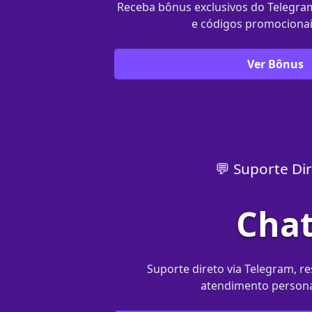
Receba bônus exclusivos do Telegra
e códigos promocionai
Ver Bônus
💬 Suporte Di
Cha
Suporte direto via Telegram, r
atendimento persona