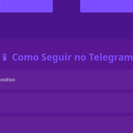
e
📱 Como Seguir no Telegram
ositivo