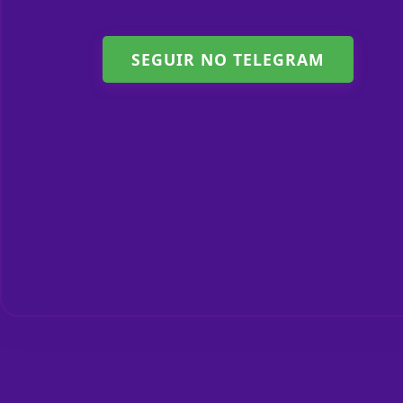
SEGUIR NO TELEGRAM