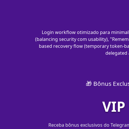
Login workflow otimizado para minimal
(balancing security com usability), "Remem
based recovery flow (temporary token-base
delegated 
🎁 Bônus Exclu
VIP
Receba bônus exclusivos do Telegra