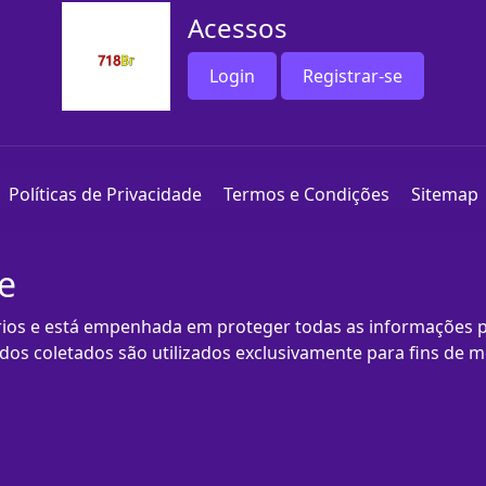
Acessos
Login
Registrar-se
Políticas de Privacidade
Termos e Condições
Sitemap
de
ários e está empenhada em proteger todas as informações 
os coletados são utilizados exclusivamente para fins de m