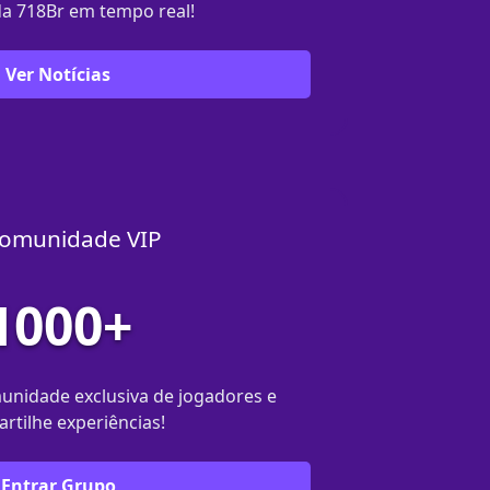
da 718Br em tempo real!
Ver Notícias
Comunidade VIP
1000+
unidade exclusiva de jogadores e
rtilhe experiências!
Entrar Grupo