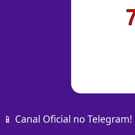
📱 Canal Oficial no Telegram!