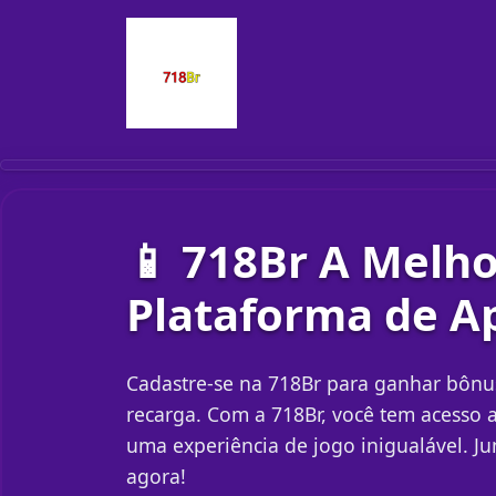
📱 718Br A Melh
Plataforma de A
Cadastre-se na 718Br para ganhar bônu
recarga. Com a 718Br, você tem acesso a
uma experiência de jogo inigualável. J
agora!