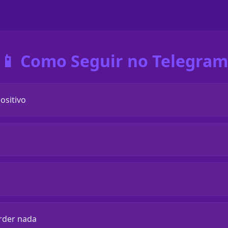
📱 Como Seguir no Telegram
ositivo
erder nada