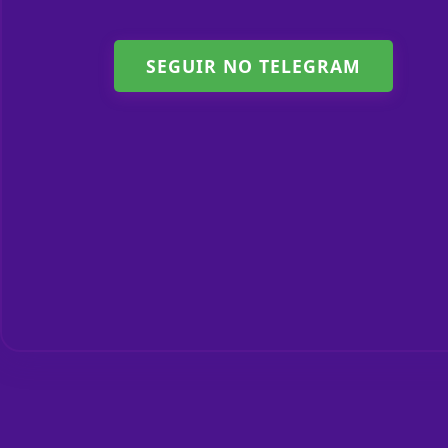
SEGUIR NO TELEGRAM