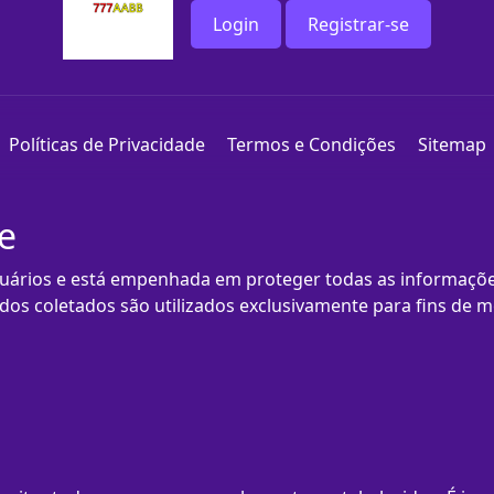
Login
Registrar-se
Políticas de Privacidade
Termos e Condições
Sitemap
de
usuários e está empenhada em proteger todas as informaçõe
os coletados são utilizados exclusivamente para fins de m