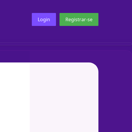
Login
Registrar-se