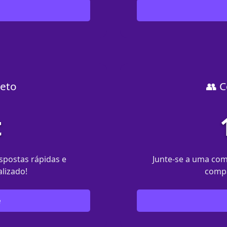
reto
👥 
t
espostas rápidas e
Junte-se a uma com
lizado!
compa
e