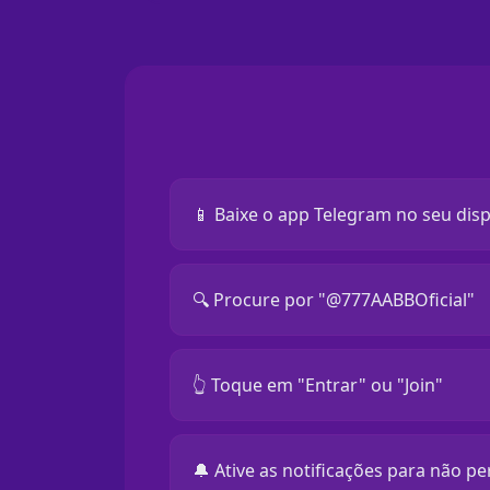
📱 Baixe o app Telegram no seu disp
🔍 Procure por "@777AABBOficial"
👆 Toque em "Entrar" ou "Join"
🔔 Ative as notificações para não p