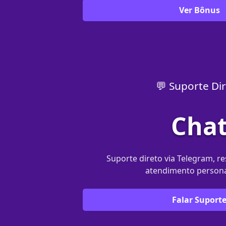
Ver Bônus
💬 Suporte Di
Cha
Suporte direto via Telegram, r
atendimento persona
Falar Suport