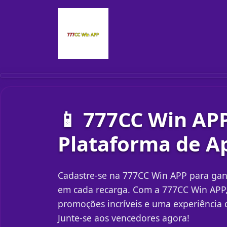
📱 777CC Win AP
Plataforma de A
Cadastre-se na 777CC Win APP para gan
em cada recarga. Com a 777CC Win APP,
promoções incríveis e uma experiência d
Junte-se aos vencedores agora!