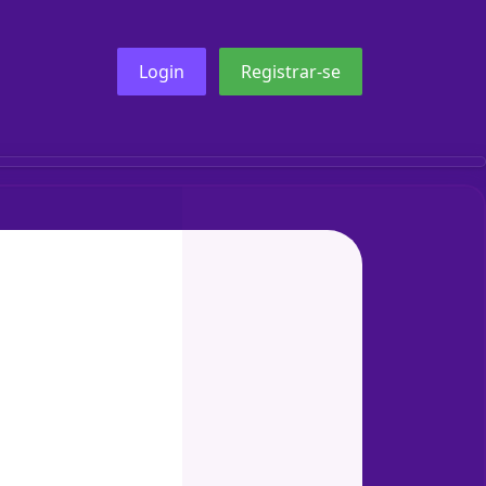
Login
Registrar-se