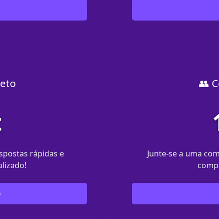
reto
👥 
t
espostas rápidas e
Junte-se a uma com
lizado!
compa
e