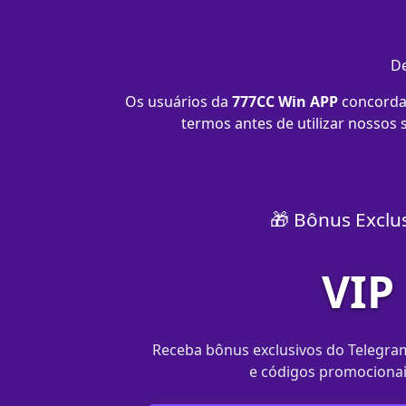
De
Os usuários da
777CC Win APP
concordam
termos antes de utilizar nossos 
🎁 Bônus Exclu
VIP
Receba bônus exclusivos do Telegra
e códigos promocionai