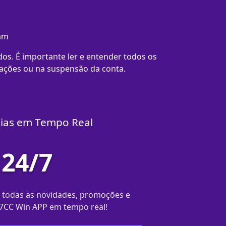
ram
os. É importante ler e entender todos os
izações ou na suspensão da conta.
cias em Tempo Real
24/7
e todas as novidades, promoções e
7CC Win APP em tempo real!