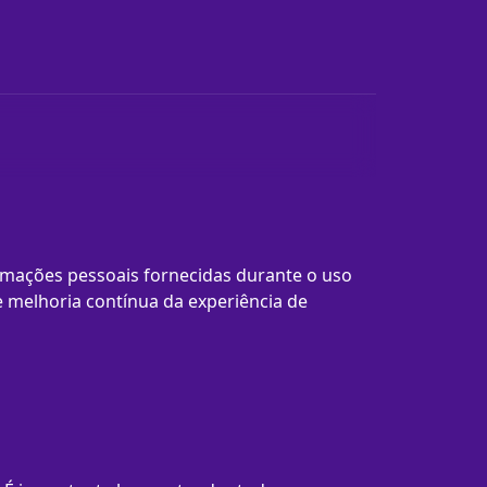
rmações pessoais fornecidas durante o uso
e melhoria contínua da experiência de