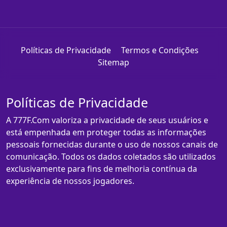
Políticas de Privacidade
Termos e Condições
Sitemap
Políticas de Privacidade
A 777F.Com valoriza a privacidade de seus usuários e
está empenhada em proteger todas as informações
pessoais fornecidas durante o uso de nossos canais de
comunicação. Todos os dados coletados são utilizados
exclusivamente para fins de melhoria contínua da
experiência de nossos jogadores.