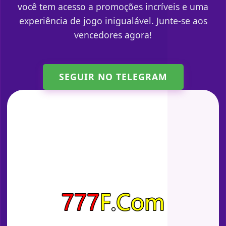
você tem acesso a promoções incríveis e uma
experiência de jogo inigualável. Junte-se aos
vencedores agora!
SEGUIR NO TELEGRAM