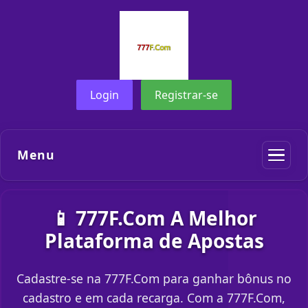
Login
Registrar-se
Menu
📱 777F.Com A Melhor
Plataforma de Apostas
Cadastre-se na 777F.Com para ganhar bônus no
cadastro e em cada recarga. Com a 777F.Com,