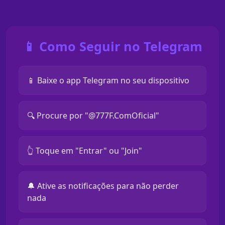
📱 Como Seguir no Telegram
📱 Baixe o app Telegram no seu dispositivo
🔍 Procure por "@777F.ComOficial"
👆 Toque em "Entrar" ou "Join"
🔔 Ative as notificações para não perder
nada