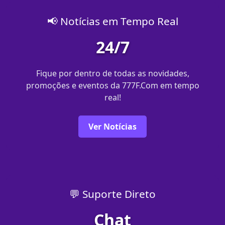
📢 Notícias em Tempo Real
24/7
Fique por dentro de todas as novidades,
promoções e eventos da 777F.Com em tempo
real!
Ver Notícias
💬 Suporte Direto
Chat