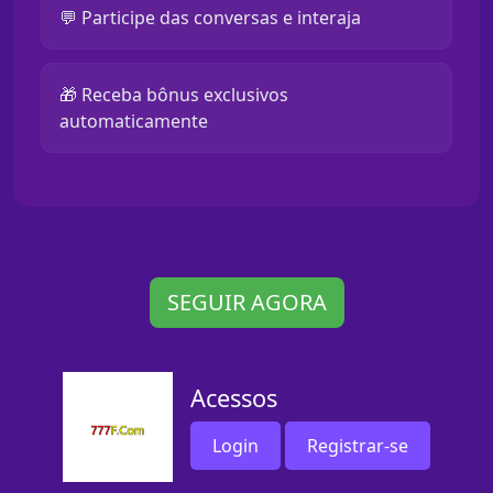
💬 Participe das conversas e interaja
🎁 Receba bônus exclusivos
automaticamente
SEGUIR AGORA
Acessos
Login
Registrar-se