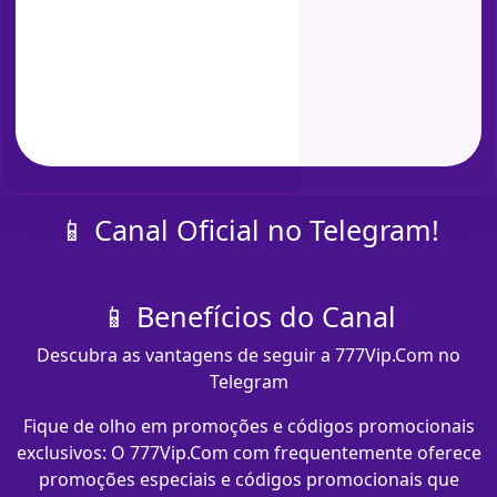
📱 Canal Oficial no Telegram!
📱 Benefícios do Canal
Descubra as vantagens de seguir a 777Vip.Com no
Telegram
Fique de olho em promoções e códigos promocionais
exclusivos: O 777Vip.Com com​ frequentemente oferece
promoções especiais e códigos promocionais que