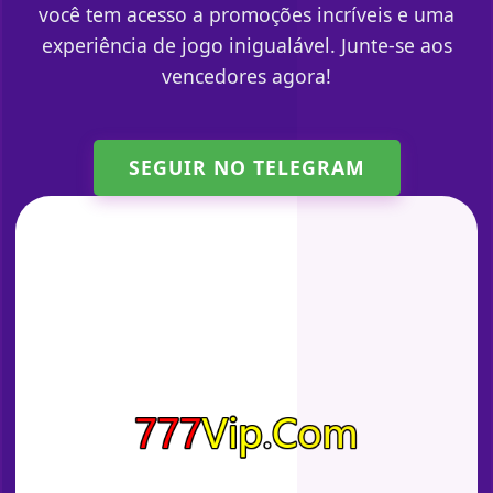
você tem acesso a promoções incríveis e uma
experiência de jogo inigualável. Junte-se aos
vencedores agora!
SEGUIR NO TELEGRAM