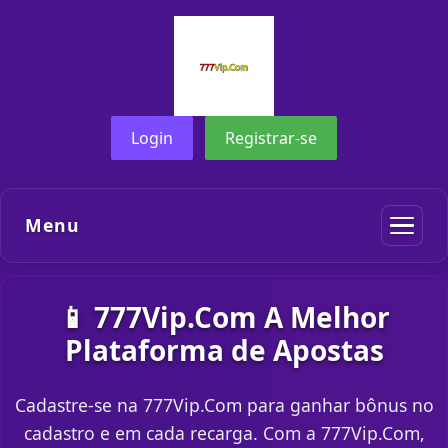
Login
Registrar-se
Menu
📱 777Vip.Com A Melhor
Plataforma de Apostas
Cadastre-se na 777Vip.Com para ganhar bônus no
cadastro e em cada recarga. Com a 777Vip.Com,