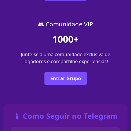
👥 Comunidade VIP
1000+
Junte-se a uma comunidade exclusiva de
jogadores e compartilhe experiências!
Entrar Grupo
📱 Como Seguir no Telegram