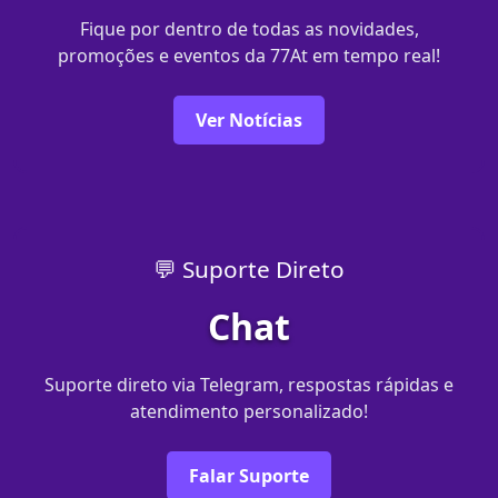
Fique por dentro de todas as novidades,
promoções e eventos da 77At em tempo real!
Ver Notícias
💬 Suporte Direto
Chat
Suporte direto via Telegram, respostas rápidas e
atendimento personalizado!
Falar Suporte