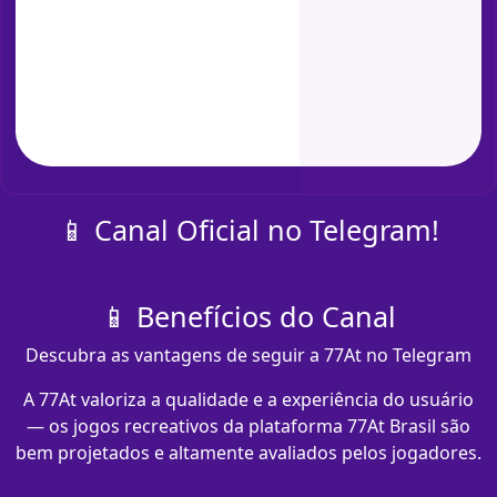
📱 Canal Oficial no Telegram!
📱 Benefícios do Canal
Descubra as vantagens de seguir a 77At no Telegram
A 77At valoriza a qualidade e a experiência do usuário
— os jogos recreativos da plataforma 77At Brasil são
bem projetados e altamente avaliados pelos jogadores.