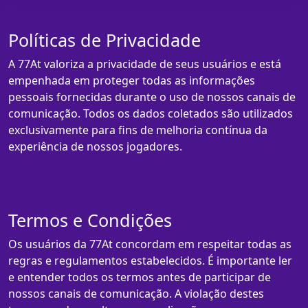
Políticas de Privacidade
A 77At valoriza a privacidade de seus usuários e está
empenhada em proteger todas as informações
pessoais fornecidas durante o uso de nossos canais de
comunicação. Todos os dados coletados são utilizados
exclusivamente para fins de melhoria contínua da
experiência de nossos jogadores.
Termos e Condições
Os usuários da 77At concordam em respeitar todas as
regras e regulamentos estabelecidos. É importante ler
e entender todos os termos antes de participar de
nossos canais de comunicação. A violação destes