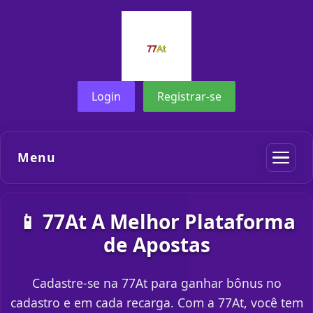
Login
Registrar-se
Menu
📱 77At A Melhor Plataforma
de Apostas
Cadastre-se na 77At para ganhar bônus no
cadastro e em cada recarga. Com a 77At, você tem