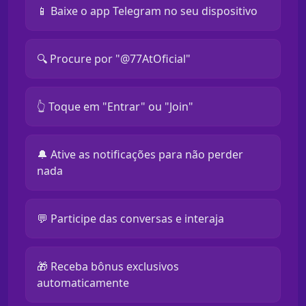
📱 Baixe o app Telegram no seu dispositivo
🔍 Procure por "@77AtOficial"
👆 Toque em "Entrar" ou "Join"
🔔 Ative as notificações para não perder
nada
💬 Participe das conversas e interaja
🎁 Receba bônus exclusivos
automaticamente